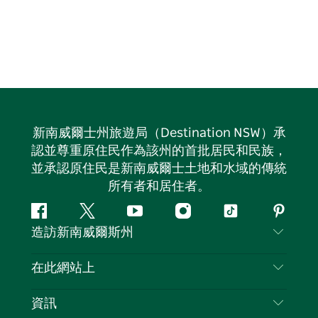
新南威爾士州旅遊局（Destination NSW）承
認並尊重原住民作為該州的首批居民和民族，
並承認原住民是新南威爾士土地和水域的傳統
所有者和居住者。
Facebook
嘰
Youtube
Instagram
抖
Pintere
造訪新南威爾斯州
嘰
音
喳
聯絡我們
在此網站上
喳
免責聲明
目的地
資訊
隱私