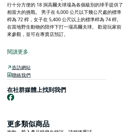
行十分方便的 18 洞高爾夫球場為各個級別的球手提供了
相當大的挑戰。 男子在 6,000 公尺以下幾公尺處的標準
桿為 72 桿，女子在 5,400 公尺以上的標準桿為 74 桿。
在當地野生動物的陪伴下打一場高爾夫球。 歡迎玩家前
來參觀，並可在專賣店預訂。
利斯戈高爾夫俱樂部 (Lithgow Golf Club) 風景如畫、步
行十分方便的 18 洞高爾夫球場為各個級別的球手提供了
閱讀更多
相當大的挑戰。
男子在 6,000 公尺以下幾公尺處的標準桿為 72 桿，女子
造訪網站
在 5,400 公尺以上的標準桿為 74 桿。 在當地野生動物的
聯絡我們
陪伴下打一場高爾夫球。
在社群媒體上找到我們
歡迎玩家前來參觀，並可在專賣店預訂。
Facebook
Product
更多類似商品
List
Product
抱歉，載入產品時發生錯誤。請稍後重試。