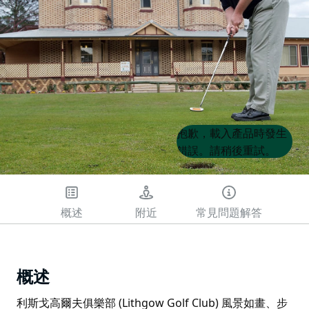
Product
Product
抱歉，載入產品時發生
List
List
錯誤。請稍後重試。
概述
附近
常見問題解答
概述
利斯戈高爾夫俱樂部 (Lithgow Golf Club) 風景如畫、步