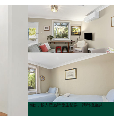
Product
Product
抱歉，載入產品時發生錯誤。請稍後重試。
List
List