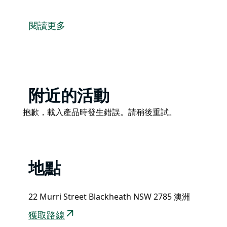
Blackheath Suite 是位於新南威爾斯州布萊克希
這間位於布萊克希思的家庭和寵物友善套房是週末或長
閱讀更多
這間迷人的套房距離雪梨一小時車程，距離布萊克希思
程，舒適且獨具特色，可供四人入住。
如果您喜歡冒險，可以從路的盡頭進入自然叢林小徑，
Netflix 電影，烤點烤肉，享受一頓露天晚餐。
Product
附近的活動
List
Product
抱歉，載入產品時發生錯誤。請稍後重試。
List
地點
22 Murri Street Blackheath NSW 2785 澳洲
獲取路線