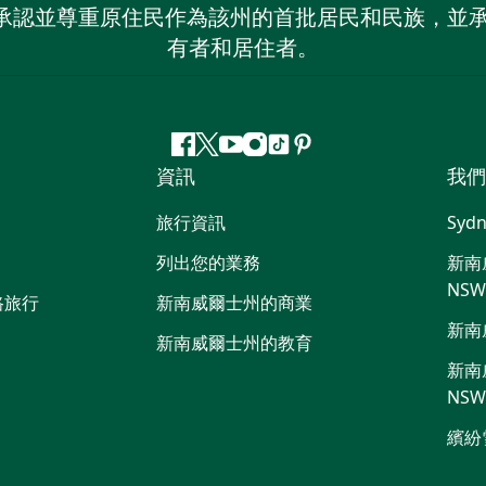
 NSW）承認並尊重原住民作為該州的首批居民和民族
有者和居住者。
Facebook
嘰
Youtube
Instagram
抖
Pinterest
資訊
我們
嘰
音
喳
旅行資訊
Sydn
喳
列出您的業務
新南威
NS
路旅行
新南威爾士州的商業
新南
新南威爾士州的教育
新南威
NS
繽紛