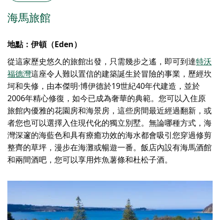
海馬旅館
地點：伊頓（Eden）
從這家歷史悠久的旅館出發，只需幾步之遙，即可到達
特沃
福德灣
這座令人難以置信的建築誕生於冒險的事業，歷經坎
坷和失修，由本傑明·博伊德於19世紀40年代建造，並於
2006年精心修復，如今已成為奢華的典範。您可以入住原
旅館內優雅的花園房和海景房，這些房間最近經過翻新，或
者您也可以選擇入住現代化的獨立別墅。無論哪種方式，海
灣深邃的海藍色和具有療癒功效的海水都會吸引您穿過修剪
整齊的草坪，漫步在海灘或暢遊一番。飯店內設有海馬酒館
和兩間酒吧，您可以享用炸魚薯條和杜松子酒。