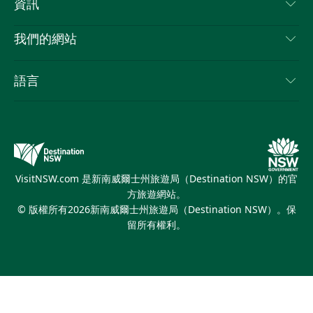
資訊
隱私
要做的事情
旅行資訊
Cookie 通知
我們的網站
新南威爾士州公路旅行
列出您的業務
使用條款
Sydney.com
活動
語言
新南威爾士州的商業
新南威爾士州旅遊局（Destination NSW）企業網站
住宿
新南威爾士州的教育
新南威爾士州商務活動
優惠訊息
新南威爾士州旅遊局（Destination NSW）媒體中心
繽紛雪梨燈光音樂節
VisitNSW.com 是新南威爾士州旅遊局（Destination NSW）的官
方旅遊網站。
© 版權所有
2026
新南威爾士州旅遊局（Destination NSW）。保
留所有權利。