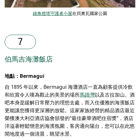
綠角燈塔守護者小屋
在
貝奧瓦國家公園
伯馬吉海灘飯店
地點：Bermagui
自 1895 年以來，Bermagui 海灘酒店一直為顧客提供冷飲
和欣賞令人嘆為觀止的美景的場所
馬蹄灣
以及古拉加山。酒
吧本身是緩解日常壓力的理想去處，而入住優雅的海濱飯店
更能讓您獲得更深層的放鬆。這家家族經營的精品酒店最近
榮獲澳大利亞酒店協會頒發的“最佳豪華酒吧住宿獎”，酒店
洋溢著輕鬆愜意的海濱氛圍，客房通向陽台，您可以在此悠
閒地度過一個清晨，眺望水景。