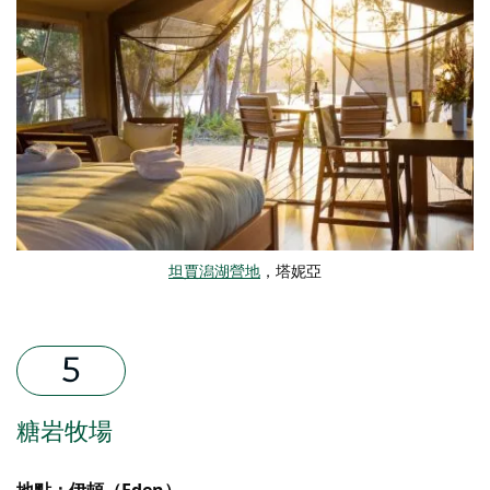
坦賈潟湖營地
，塔妮亞
糖岩牧場