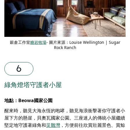
穀倉工作室
糖岩牧場
- 圖片來源：Louise Wellington | Sugar
Rock Ranch
綠角燈塔守護者小屋
地點：Beowa國家公園
醒來時，聽見大海永恆的咆哮，聽見海浪衝擊著你守護者小
屋下方的懸崖，
貝奧瓦國家公園
。三座迷人的傳統小屋繼續
堅定地守護著綠角和
災難灣
，方便前往欣賞壯麗景色、賞鯨