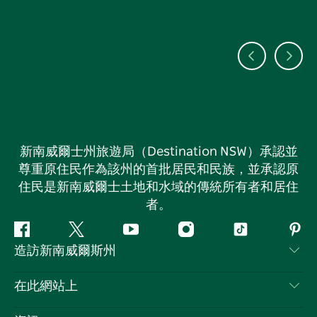
新南威爾士州旅遊局（Destination NSW）承認並
尊重原住民作為該州的首批居民和民族，並承認原
住民是新南威爾士土地和水域的傳統所有者和居住
者。
Facebook
嘰
Youtube
Instagram
抖
Pint
造訪新南威爾斯州
嘰
音
喳
聯絡我們
在此網站上
喳
免責聲明
目的地