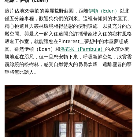
地點：伊頓（Eden）
這片佔地39英畝的美麗荒野莊園，距離
伊頓（Eden）
以北
僅五分鐘車程，歡迎狗狗們的到來。這裡有傾斜的木屋頂、
精心挑選且與叢林環境相得益彰的便利設施，以及充分的放
鬆空間。與愛犬一起入住這間允許攜帶寵物入住的鄉村風格
穀倉工作室，就能讓您在Pinterest上夢想中的木屋夢想成
真。雖然伊頓（Eden）和
潘布拉（Pambula）
的水濱休閒
勝地近在咫尺，但一旦您安頓下來，呼吸新鮮空氣，欣賞雲
霧繚繞的松樹林，感受自燃篝火的裊裊炊煙，遠離塵囂的寧
靜將無比誘人。