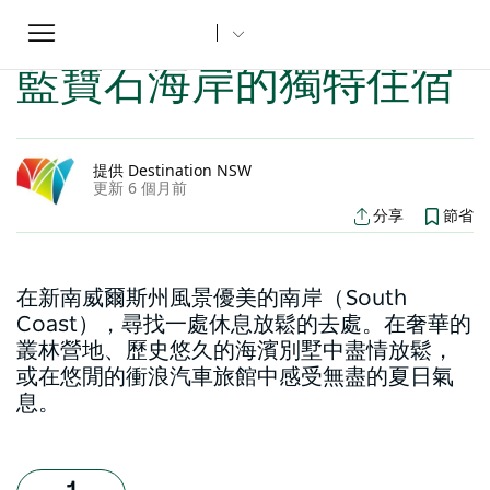
Toggle
家
新南威爾士州文章
藍寶石海岸的獨特住宿
...
navigation
藍寶石海岸的獨特住宿
提供 Destination NSW
更新 6 個月前
分享
節省
在新南威爾斯州風景優美的南岸（South
Coast），尋找一處休息放鬆的去處。在奢華的
叢林營地、歷史悠久的海濱別墅中盡情放鬆，
或在悠閒的衝浪汽車旅館中感受無盡的夏日氣
息。