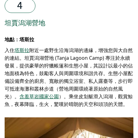
坦賈潟湖營地
地點：塔斯拉
入住
塔斯拉
附近一處野生沿海潟湖的邊緣，增強您與大自然
的連結。坦賈潟湖營地 (Tanja Lagoon Camp) 專注於永續
發展，提供豪華的狩獵帳篷和生態小屋，其設計以最小的佔
地面積為特色，鼓勵客人與周圍環境和諧共存。生態小屋配
備設備齊全的廚房、寬敞的獨立浴室、私人露臺等，步行即
可抵達海灘和叢林步道（營地周圍環繞著原始的自然風
光）。
含羞草岩國家公園
）。乘坐皮划艇滑入潟湖，觀賞鯨
魚，夜幕降臨，生火，驚嘆於晴朗的天空和頭頂的天體。