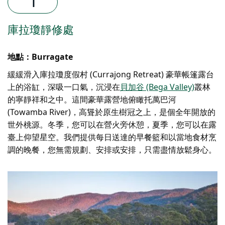
庫拉瓊靜修處
地點：Burragate
緩緩滑入庫拉瓊度假村 (Currajong Retreat) 豪華帳篷露台
上的浴缸，深吸一口氣，沉浸在
貝加谷 (Bega Valley)
叢林
的寧靜祥和之中。這間豪華露營地俯瞰托萬巴河
(Towamba River)，高聳於原生樹冠之上，是個全年開放的
世外桃源。冬季，您可以在營火旁休憩，夏季，您可以在露
臺上仰望星空。我們提供每日送達的早餐籃和以當地食材烹
調的晚餐，您無需規劃、安排或安排，只需盡情放鬆身心。