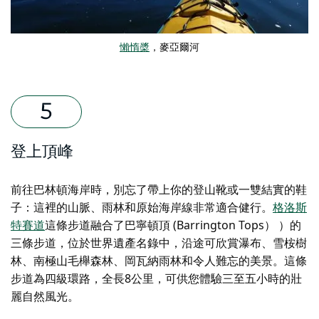
懶惰槳
，麥亞爾河
登上頂峰
前往巴林頓海岸時，別忘了帶上你的登山靴或一雙結實的鞋
子：這裡的山脈、雨林和原始海岸線非常適合健行。
格洛斯
特賽道
這條步道融合了巴寧頓頂 (Barrington Tops） ）的
三條步道，位於世界遺產名錄中，沿途可欣賞瀑布、雪桉樹
林、南極山毛櫸森林、岡瓦納雨林和令人難忘的美景。這條
步道為四級環路，全長8公里，可供您體驗三至五小時的壯
麗自然風光。