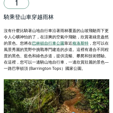
騎乘登山車穿越雨林
沒有什麼比騎著山地自行車沿著雨林覆蓋的山坡飛馳而下更
令人心曠神怡的了，在涼爽的空氣中飛馳，欣賞著綠意盎然
的景色。您將在
巴林頓自行車公園
靠近
格洛斯特
，您可以在
風景秀麗的荒野中挑戰專門建造的步道。這裡有適合不同程
度的黑色、藍色和綠色步道，提供流暢、攀爬和技術體驗。
在這裡，您可以一邊騎山地自行車，一邊欣賞壯麗的景色—
一路
巴寧頓頂 (Barrington Tops）國家公園
。