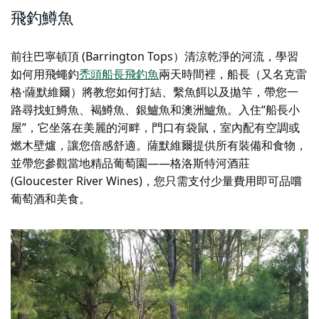
飛釣鱒魚
前往巴寧頓頂 (Barrington Tops）清涼乾淨的河流，學習
如何用飛蠅釣
禿頭船長飛釣魚
兩天時間裡，船長（又名克雷
格·薩默維爾）將教您如何打結、繫魚餌以及拋竿，帶您一
路尋找虹鱒魚、褐鱒魚、銀鱸魚和澳洲鱸魚。入住“船長小
屋”，它坐落在美麗的河畔，門口有袋鼠，室內配有空調或
燃木壁爐，讓您倍感舒適。薩默維爾提供所有裝備和食物，
並帶您參觀當地精品葡萄園——格洛斯特河酒莊
(Gloucester River Wines)，您只需支付少量費用即可品嚐
葡萄酒和美食。