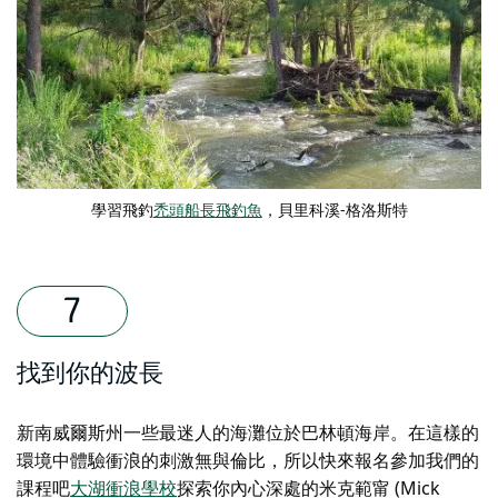
學習飛釣
禿頭船長飛釣魚
，貝里科溪-格洛斯特
找到你的波長
新南威爾斯州一些最迷人的海灘位於巴林頓海岸。在這樣的
環境中體驗衝浪的刺激無與倫比，所以快來報名參加我們的
課程吧
大湖衝浪學校
探索你內心深處的米克範甯 (Mick