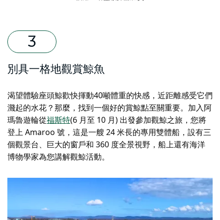
別具一格地觀賞鯨魚
渴望體驗座頭鯨歡快揮動40噸體重的快感，近距離感受它們
濺起的水花？那麼，找到一個好的賞鯨點至關重要。加入
阿
瑪魯遊輪
從
福斯特
(6 月至 10 月) 出發參加觀鯨之旅，您將
登上 Amaroo 號，這是一艘 24 米長的專用雙體船，設有三
個觀景台、巨大的窗戶和 360 度全景視野，船上還有海洋
博物學家為您講解觀鯨活動。