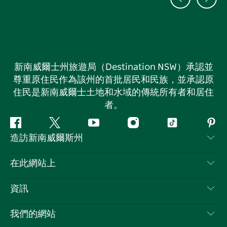
新南威爾士州旅遊局（Destination NSW）承認並
尊重原住民作為該州的首批居民和民族，並承認原
住民是新南威爾士土地和水域的傳統所有者和居住
者。
Facebook
嘰
Youtube
Instagram
抖
Pint
造訪新南威爾斯州
嘰
音
喳
聯絡我們
在此網站上
喳
免責聲明
目的地
資訊
隱私
要做的事情
旅行資訊
Cookie 通知
我們的網站
新南威爾士州公路旅行