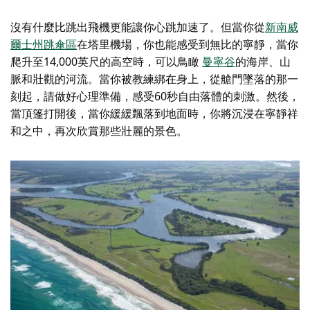
沒有什麼比跳出飛機更能讓你心跳加速了。但當你從
新南威
爾士州跳傘區
在塔里機場，你也能感受到無比的寧靜，當你
爬升至14,000英尺的高空時，可以鳥瞰
曼寧谷
的海岸、山
脈和壯觀的河流。當你被教練綁在身上，從艙門墜落的那一
刻起，請做好心理準備，感受60秒自由落體的刺激。然後，
當頂篷打開後，當你緩緩飄落到地面時，你將沉浸在寧靜祥
和之中，再次欣賞那些壯麗的景色。