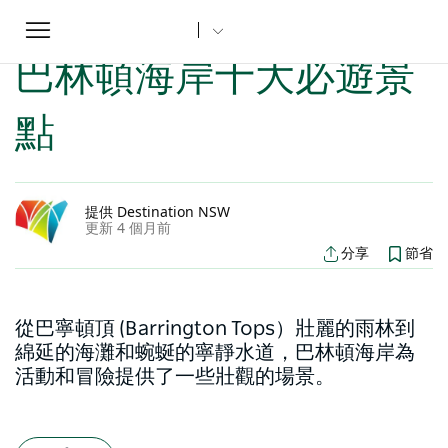
Toggle
家
新南威爾士州文章
巴林頓海岸十大必遊景點
...
navigation
巴林頓海岸十大必遊景
點
提供 Destination NSW
更新 4 個月前
分享
節省
從巴寧頓頂 (Barrington Tops）壯麗的雨林到
綿延的海灘和蜿蜒的寧靜水道，巴林頓海岸為
活動和冒險提供了一些壯觀的場景。