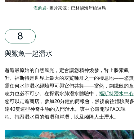
海豹岩
- 圖片來源：巴林頓海岸旅遊局
與鯊魚一起潛水
邂逅最原始的自然風光，定會讓您精神煥發，腎上腺素飆
升。福斯特是世界上最大的灰鯊種群之一的棲息地——您無
需任何水肺潛水經驗即可與它們共舞——當然，鋼鐵般的意
志力也必不可少。在探索水肺潛水體驗中，
福斯特潛水中心
您可以走進商店，參加20分鐘的簡報會，然後前往體驗與多
達40隻這些神奇生物的入門潛水。該中心還開設PADI課
程、持證潛水員的船潛和岸潛，以及殘障人士潛水。