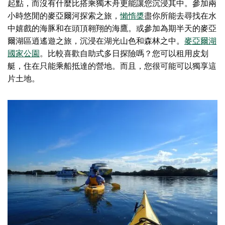
起點，而沒有什麼比搭乘獨木舟更能讓您沉浸其中。參加兩
小時悠閒的麥亞爾河探索之旅，
懶惰槳
盡你所能去尋找在水
中嬉戲的海豚和在頭頂翱翔的海鷹。或參加為期半天的麥亞
爾湖區逍遙遊之旅，沉浸在湖光山色和森林之中。
麥亞爾湖
國家公園
。比較喜歡自助式多日探險嗎？您可以租用皮划
艇，住在只能乘船抵達的營地。而且，您很可能可以獨享這
片土地。