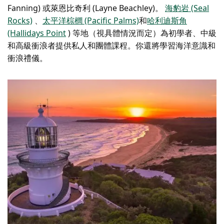
Fanning) 或萊恩比奇利 (Layne Beachley)。
海豹岩 (Seal
Rocks)
、
太平洋棕櫚 (Pacific Palms)
和
哈利迪斯角
(Hallidays Point
) 等地（視具體情況而定）為初學者、中級
和高級衝浪者提供私人和團體課程。你還將學習海洋意識和
衝浪禮儀。