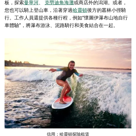
板，探索
曼寧河
、
克勞迪角海灘
或商店外的潟湖。或者，
您也可以騎上登山車，沿著穿過
哈靈頓
後方的叢林小徑騎
行。工作人員還提供各種行程，例如“懷圖伊瀑布山地自行
車體驗”，將瀑布游泳、泥路騎行和美食結合在一起。
信用：
哈靈頓探險租賃