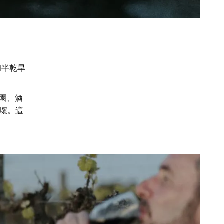
和半乾旱
萄園、酒
壞。這