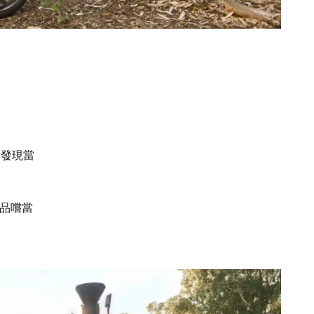
會發現當
品嚐當