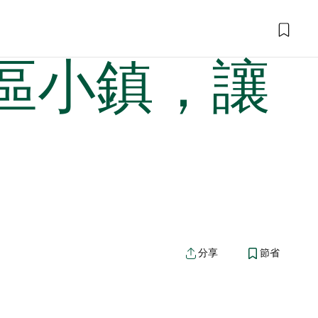
區小鎮，讓
分享
節省