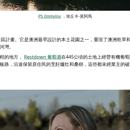
PS
Emmylou
，埃丘卡-莫阿馬
社區計畫。它是澳洲最早設計的本土花園之一，重現了澳洲乾旱
河灣。
程的地方，
Restdown 葡萄酒
在445公頃的土地上經營有機葡
板路，沿途保留原住民的烹飪爐灶和桑樹，這些都未經業主的破