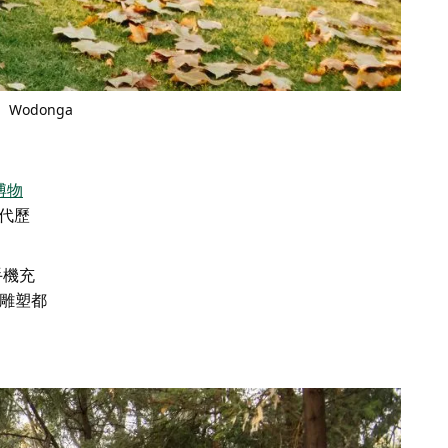
） Wodonga
博物
現代歷
手機充
座雕塑都