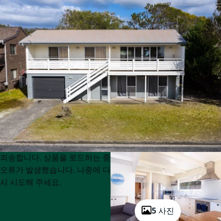
Product
Product
죄송합니다. 상품을 로드하는 중
List
List
오류가 발생했습니다. 나중에 다
시 시도해 주세요.
5 사진