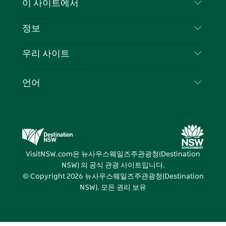
이 사이트에서
북
다
그
스
부인 성명
램
트
목적지
정보
은둔
할 일
여행 정보
우리 사이트
쿠키 고지
뉴사우스웨일즈주 로드 트립
귀하의 사업을 등록하세요
이용 약관
Sydney.com
이벤트
언어
뉴사우스웨일즈주 의 사업
뉴사우스웨일즈주관광청(Destination NSW) 기업
숙소
뉴사우스웨일즈주 의 교육
비즈니스 이벤트 뉴사우스웨일즈주
거래
뉴사우스웨일즈주관광청(Destination NSW) 미디
어 센터
VisitNSW.com은 뉴사우스웨일즈주관광청(Destination
비비드 시드니(Vivid Sydney)
NSW) 의 공식 관광 사이트입니다.
© Copyright
2026
뉴사우스웨일즈주관광청(Destination
NSW). 모든 권리 보유