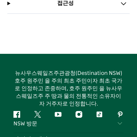
접근성
뉴사우스웨일즈주관광청(Destination NSW)
호주 원주민 을 주의 최초 주민이자 최초 국가
로 인정하고 존중하며, 호주 원주민 을 뉴사우
스웨일즈주 주 땅과 물의 전통적인 소유자이
자 거주자로 인정합니다.
페
지
유
인
틱
핀
NSW 방문
이
저
튜
스
톡
터
스
귀
브
타
레
문의하기