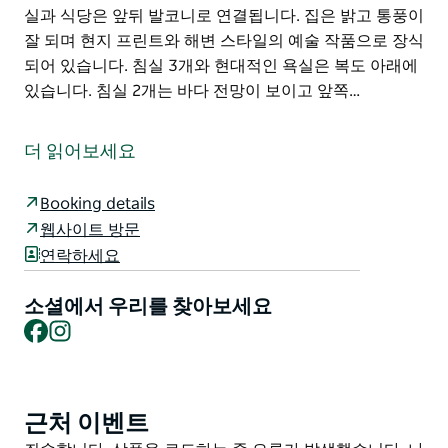
실과 식당은 앞뒤 발코니로 연결됩니다. 집은 밝고 통풍이
잘 되며 현지 프린트와 해변 스타일의 예술 작품으로 장식
되어 있습니다. 침실 3개와 현대적인 욕실은 복도 아래에
있습니다. 침실 2개는 바다 전망이 보이고 앞쪽…
Seaview Getaway는 사우스 비치 바로 건너편에 있는 환
상적인 가족 주택으로 아이들과 반려동물이 자유롭게 뛰
더 읽어보세요
어다닐 수 있습니다. 부부나 소규모 가족에게 적합하며 바
다 소리와 전망이 곧바로 휴식을 취할 수 있게 해줍니다.
Booking details
서핑 수영 낚시 하이킹 고래 관찰 도보 또는 차로 3분 거
웹사이트 방문
리에 있습니다. 위층에는 세탁실과 차고가 손님이 이용할
연락하세요
수 있고 아래층은 주인이 보관 공간으로 사용합니다. 집을
독점할 수 있습니다. 반려동물은 소형견만 허용되며 사전
소셜에서 우리를 찾아보세요
승인이 필요하고 마당에는 울타리가 없습니다.
Facebook
Instagram
무료 Wi-Fi.
모든 거실과 침실은 1층 위층에 있습니다. 오픈 플랜 거실
과 식당은 앞뒤 발코니로 연결됩니다. 집은 밝고 통풍이
근처 이벤트
Product
잘 되며 현지 프린트와 해변 스타일의 예술 작품으로 장식
List