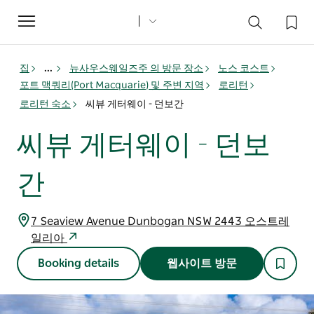
Toggle
navigation
집
...
뉴사우스웨일즈주 의 방문 장소
노스 코스트
포트 맥쿼리(Port Macquarie) 및 주변 지역
로리턴
로리턴 숙소
씨뷰 게터웨이 - 던보간
씨뷰 게터웨이 - 던보
간
7 Seaview Avenue Dunbogan NSW 2443 오스트레
일리아
Booking details
웹사이트 방문