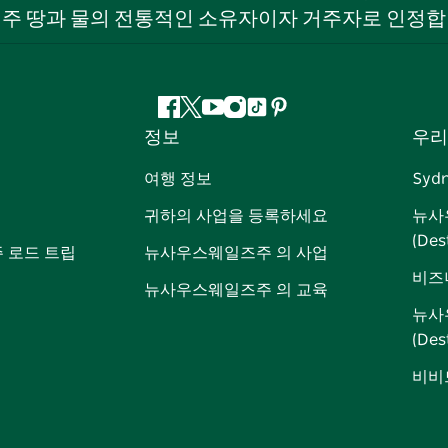
 주 땅과 물의 전통적인 소유자이자 거주자로 인정합
페
지
유
인
틱
핀
정보
우리
이
저
튜
스
톡
터
스
귀
브
타
레
여행 정보
Syd
북
다
그
스
귀하의 사업을 등록하세요
뉴사
램
트
(Des
 로드 트립
뉴사우스웨일즈주 의 사업
비즈
뉴사우스웨일즈주 의 교육
뉴사
(De
비비드