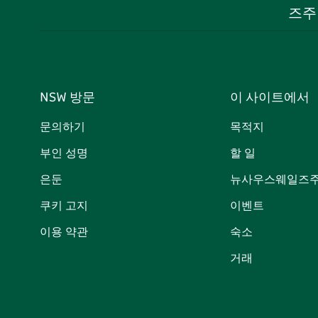
즈주
NSW 방문
이 사이트에서
문의하기
목적지
부인 성명
할 일
은둔
뉴사우스웨일즈주
쿠키 고지
이벤트
이용 약관
숙소
거래