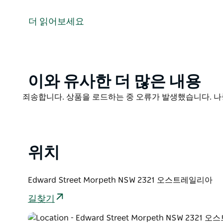
그림처럼 아름다운 가로수길은 모퍼스 에드워드 스트리트
놀이터 너머에 숨겨진 이 장소는 가족 사진이나 웨딩 사
더 읽어보세요
사진작가들이 꿈꾸는 이상적인 촬영 장소입니다.
어떤 행사든 아름다운 배경이 되어줄 그야말로 환상적인
Product
이와 유사한 더 많은 내용
List
Product
죄송합니다. 상품을 로드하는 중 오류가 발생했습니다. 나
List
위치
Edward Street Morpeth NSW 2321 오스트레일리아
길찾기