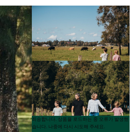
Product
Product
죄송합니다. 상품을 로드하는 중 오류가 발생했
List
List
습니다. 나중에 다시 시도해 주세요.