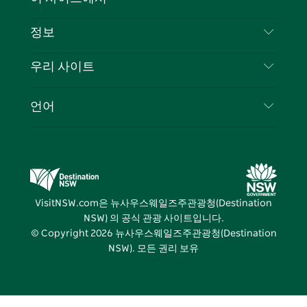
북
다
그
스
부인 성명
램
트
목적지
정보
은둔
할 일
여행 정보
우리 사이트
쿠키 고지
뉴사우스웨일즈주 로드 트립
귀하의 사업을 등록하세요
이용 약관
Sydney.com
이벤트
언어
뉴사우스웨일즈주 의 사업
뉴사우스웨일즈주관광청(Destination NSW) 기업
숙소
뉴사우스웨일즈주 의 교육
비즈니스 이벤트 뉴사우스웨일즈주
거래
뉴사우스웨일즈주관광청(Destination NSW) 미디
어 센터
VisitNSW.com은 뉴사우스웨일즈주관광청(Destination
비비드 시드니(Vivid Sydney)
NSW) 의 공식 관광 사이트입니다.
© Copyright
2026
뉴사우스웨일즈주관광청(Destination
NSW). 모든 권리 보유