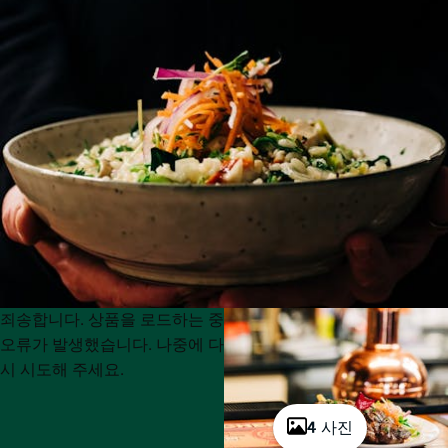
Product
Product
죄송합니다. 상품을 로드하는 중
List
List
오류가 발생했습니다. 나중에 다
시 시도해 주세요.
4 사진