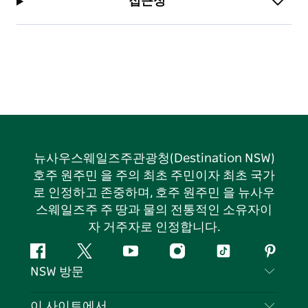
접근성
뉴사우스웨일즈주관광청(Destination NSW)
호주 원주민 을 주의 최초 주민이자 최초 국가
로 인정하고 존중하며, 호주 원주민 을 뉴사우
스웨일즈주 주 땅과 물의 전통적인 소유자이
자 거주자로 인정합니다.
페
지
유
인
틱
핀
NSW 방문
이
저
튜
스
톡
터
스
귀
브
타
레
문의하기
이 사이트에서