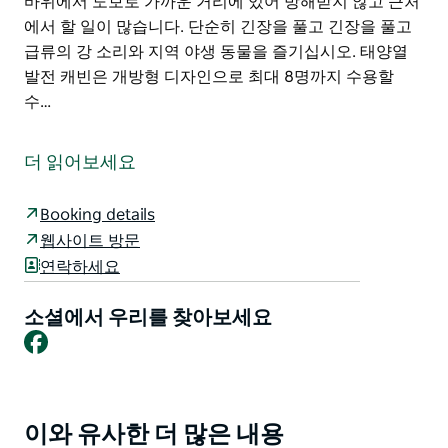
바위에서 도보로 가까운 거리에 있어 방해받지 않고 근처
에서 할 일이 많습니다. 단순히 긴장을 풀고 긴장을 풀고
급류의 강 소리와 지역 야생 동물을 즐기십시오. 태양열
발전 캐빈은 개방형 디자인으로 최대 8명까지 수용할
수…
와라바 국립공원(Warrabah National Park)에 있는 물루
에린디(Muluerindie)는 캠핑하는 동안 놓칠 수 있는 집과
더 읽어보세요
같은 편안함과 함께 주말 숲속 탈출을 제공합니다. 손으로
만든 이 사랑스러운 석조 오두막은 천연 화강암 벽과 개방
Booking details
형 벽난로로 완성되어 원래의 매력을 유지하도록 새단장
웹사이트 방문
되었습니다. 이제는 아름다운 대형 유리창과 Namoi 강이
연락하세요
내려다보이는 대형 목재 데크로 연결된 문을 포함하여 호
화로운 장식이 특징입니다.
소셜에서 우리를 찾아보세요
공원을 탐험하기 위해 모험을 떠나기 전에 도착하여 정착
Facebook
하기에 매우 평화롭고 한적한 곳입니다. 공원의 인기 있는
낚시터와 강의 장엄한 화강암 바위에서 도보로 가까운 거
리에 있어 방해받지 않고 근처에서 할 일이 많습니다.
이와 유사한 더 많은 내용
Product
단순히 긴장을 풀고 긴장을 풀고 급류의 강 소리와 지역