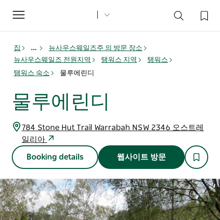
Toggle
navigation
집
...
뉴사우스웨일즈주 의 방문 장소
뉴사우스웨일즈 전원지역
탬워스 지역
탬워스
탬워스 숙소
물루에린디
물루에린디
784 Stone Hut Trail Warrabah NSW 2346 오스트레
일리아
Booking details
웹사이트 방문