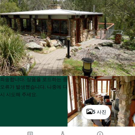
Product
Product
죄송합니다. 상품을 로드하는 중
List
List
오류가 발생했습니다. 나중에 다
시 시도해 주세요.
5 사진