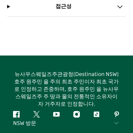
접근성
뉴사우스웨일즈주관광청(Destination NSW)
호주 원주민 을 주의 최초 주민이자 최초 국가
로 인정하고 존중하며, 호주 원주민 을 뉴사우
스웨일즈주 주 땅과 물의 전통적인 소유자이
자 거주자로 인정합니다.
페
지
유
인
틱
핀
NSW 방문
이
저
튜
스
톡
터
스
귀
브
타
레