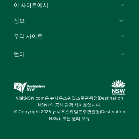
문의하기
이 사이트에서
북
다
그
스
부인 성명
램
트
목적지
정보
은둔
할 일
여행 정보
우리 사이트
쿠키 고지
뉴사우스웨일즈주 로드 트립
귀하의 사업을 등록하세요
이용 약관
Sydney.com
이벤트
언어
뉴사우스웨일즈주 의 사업
뉴사우스웨일즈주관광청(Destination NSW) 기업
숙소
뉴사우스웨일즈주 의 교육
비즈니스 이벤트 뉴사우스웨일즈주
거래
뉴사우스웨일즈주관광청(Destination NSW) 미디
어 센터
VisitNSW.com은 뉴사우스웨일즈주관광청(Destination
비비드 시드니(Vivid Sydney)
NSW) 의 공식 관광 사이트입니다.
© Copyright
2026
뉴사우스웨일즈주관광청(Destination
NSW). 모든 권리 보유