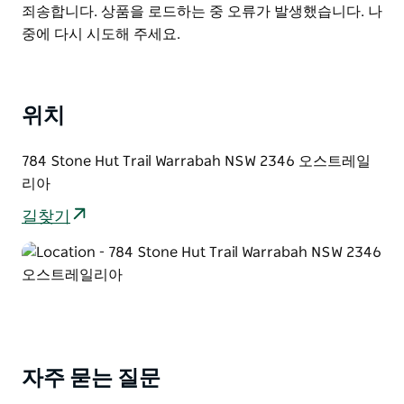
List
Product
죄송합니다. 상품을 로드하는 중 오류가 발생했습니다. 나
야생 동물을 즐기십시오. 태양열 발전 캐빈은 개방형 디자
List
중에 다시 시도해 주세요.
인으로 최대 8명까지 수용할 수 있으며 라운지와 식사 공
간이 결합되어 있으며 완비된 주방이 있습니다.
위치
784 Stone Hut Trail Warrabah NSW 2346 오스트레일
리아
길찾기
자주 묻는 질문