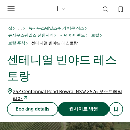
Toggle
navigation
집
...
뉴사우스웨일즈주 의 방문 장소
뉴사우스웨일즈 전원지역
서던 하이랜드
보랄
보랄 주식
센테니얼 빈야드 레스토랑
센테니얼 빈야드 레스
토랑
252 Centennial Road Bowral NSW 2576 오스트레일
리아
Booking details
웹사이트 방문