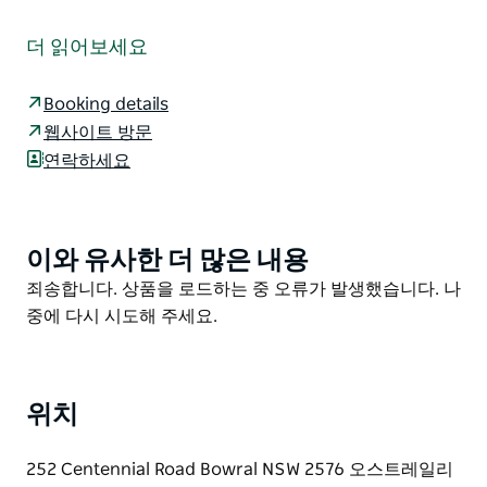
독특하고 아름다운 포도원에 자리한 독특하고 아름다운
레스토랑입니다.
더 읽어보세요
진품이고 신선한 현지 농산물을 사용합니다. 뛰어난 품질
의 음식과 수상 경력에 빛나는 와인을 선보입니다.
Booking details
웹사이트 방문
남부 고원 지대의 풍부한 신선한 농산물에서 영감을 받은
연락하세요
현대적이고 혁신적인 메뉴를 제공합니다.
센테니얼 빈야드 레스토랑은 포도원과 주변의 광활한 전
원 풍경을 감상할 수 있는 독특하고 고급스러운 웨딩 장소
이와 유사한 더 많은 내용
Product
도 제공합니다.
List
Product
죄송합니다. 상품을 로드하는 중 오류가 발생했습니다. 나
List
중에 다시 시도해 주세요.
위치
252 Centennial Road Bowral NSW 2576 오스트레일리