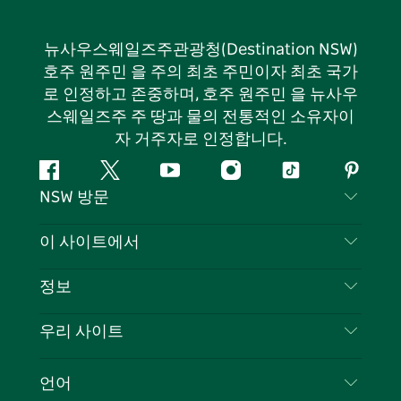
뉴사우스웨일즈주관광청(Destination NSW)
호주 원주민 을 주의 최초 주민이자 최초 국가
로 인정하고 존중하며, 호주 원주민 을 뉴사우
스웨일즈주 주 땅과 물의 전통적인 소유자이
자 거주자로 인정합니다.
페
지
유
인
틱
핀
NSW 방문
이
저
튜
스
톡
터
스
귀
브
타
레
문의하기
이 사이트에서
북
다
그
스
부인 성명
램
트
목적지
정보
은둔
할 일
여행 정보
우리 사이트
쿠키 고지
뉴사우스웨일즈주 로드 트립
귀하의 사업을 등록하세요
이용 약관
Sydney.com
이벤트
언어
뉴사우스웨일즈주 의 사업