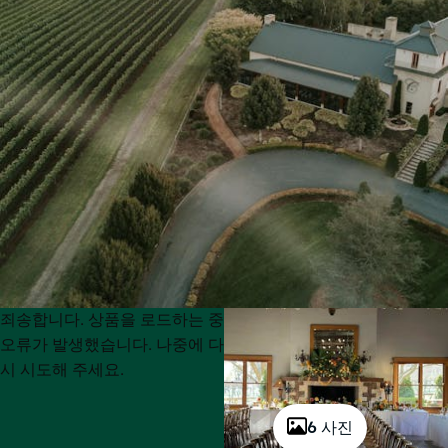
Product
Product
죄송합니다. 상품을 로드하는 중
List
List
오류가 발생했습니다. 나중에 다
시 시도해 주세요.
6 사진