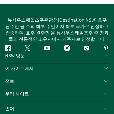
뉴사우스웨일즈주관광청(Destination NSW) 호주
원주민 을 주의 최초 주민이자 최초 국가로 인정하고
존중하며, 호주 원주민 을 뉴사우스웨일즈주 주 땅과
물의 전통적인 소유자이자 거주자로 인정합니다.
페
지
유
인
틱
핀
NSW 방문
이
저
튜
스
톡
터
스
귀
브
타
레
문의하기
이 사이트에서
북
다
그
스
부인 성명
램
트
목적지
정보
은둔
할 일
여행 정보
우리 사이트
쿠키 고지
뉴사우스웨일즈주 로드 트립
귀하의 사업을 등록하세요
이용 약관
Sydney.com
이벤트
언어
뉴사우스웨일즈주 의 사업