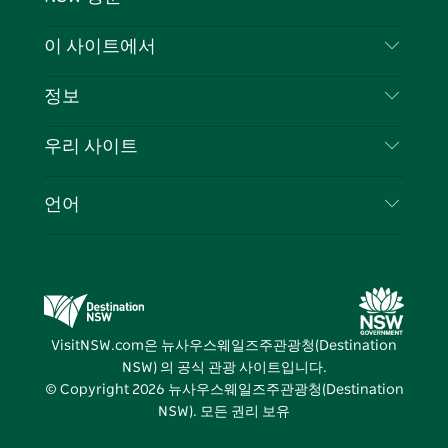
이
저
튜
스
톡
터
스
귀
브
타
레
문의하기
이 사이트에서
북
다
그
스
부인 성명
램
트
목적지
정보
은둔
할 일
여행 정보
우리 사이트
쿠키 고지
뉴사우스웨일즈주 로드 트립
귀하의 사업을 등록하세요
이용 약관
Sydney.com
이벤트
언어
뉴사우스웨일즈주 의 사업
뉴사우스웨일즈주관광청(Destination NSW) 기업
숙소
뉴사우스웨일즈주 의 교육
비즈니스 이벤트 뉴사우스웨일즈주
거래
뉴사우스웨일즈주관광청(Destination NSW) 미디
어 센터
VisitNSW.com은 뉴사우스웨일즈주관광청(Destination
비비드 시드니(Vivid Sydney)
NSW) 의 공식 관광 사이트입니다.
© Copyright
2026
뉴사우스웨일즈주관광청(Destination
NSW). 모든 권리 보유