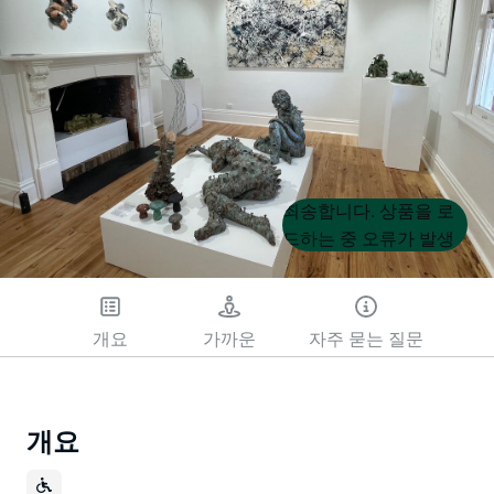
Product
Product
죄송합니다. 상품을 로
List
List
드하는 중 오류가 발생
했습니다. 나중에 다시
시도해 주세요.
개요
가까운
자주 묻는 질문
개요