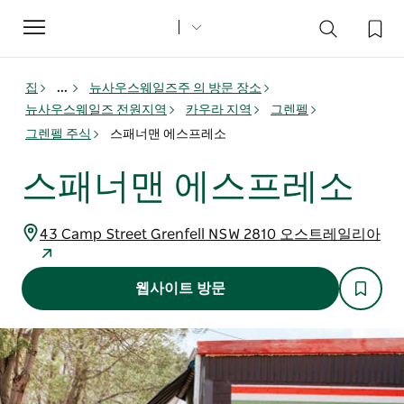
Toggle
navigation
집
...
뉴사우스웨일즈주 의 방문 장소
뉴사우스웨일즈 전원지역
카우라 지역
그렌펠
그렌펠 주식
스패너맨 에스프레소
스패너맨 에스프레소
43 Camp Street Grenfell NSW 2810 오스트레일리아
웹사이트 방문