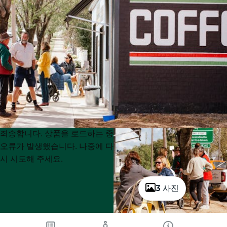
Product
Product
죄송합니다. 상품을 로드하는 중
List
List
오류가 발생했습니다. 나중에 다
시 시도해 주세요.
3 사진