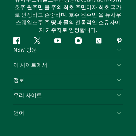
호주 원주민 을 주의 최초 주민이자 최초 국가
로 인정하고 존중하며, 호주 원주민 을 뉴사우
스웨일즈주 주 땅과 물의 전통적인 소유자이
자 거주자로 인정합니다.
페
지
유
인
틱
핀
NSW 방문
이
저
튜
스
톡
터
스
귀
브
타
레
문의하기
이 사이트에서
북
다
그
스
부인 성명
램
트
목적지
정보
은둔
할 일
여행 정보
우리 사이트
쿠키 고지
뉴사우스웨일즈주 로드 트립
귀하의 사업을 등록하세요
이용 약관
Sydney.com
이벤트
언어
뉴사우스웨일즈주 의 사업
뉴사우스웨일즈주관광청(Destination NSW) 기업
숙소
뉴사우스웨일즈주 의 교육
비즈니스 이벤트 뉴사우스웨일즈주
거래