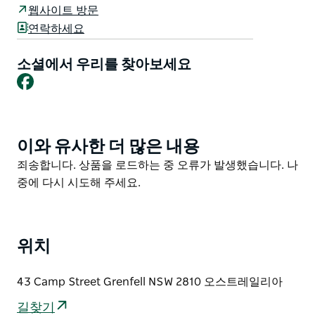
다양한 홈메이드 베이커리 제품도 준비되어 있습니다. 편
웹사이트 방문
안히 앉아 아침 햇살을 즐기거나 시내를 지나가는 길에 간
연락하세요
단한 식사를 하셔도 좋습니다.
소셜에서 우리를 찾아보세요
스패너맨 에스프레소는 미드 웨스턴 고속도로에 편리하
Facebook
게 위치해 있습니다.
이와 유사한 더 많은 내용
Product
List
Product
죄송합니다. 상품을 로드하는 중 오류가 발생했습니다. 나
List
중에 다시 시도해 주세요.
위치
43 Camp Street Grenfell NSW 2810 오스트레일리아
길찾기