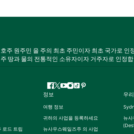
W) 호주 원주민 을 주의 최초 주민이자 최초 국가로
 주 땅과 물의 전통적인 소유자이자 거주자로 인정합
페
지
유
인
틱
핀
정보
우리
이
저
튜
스
톡
터
스
귀
브
타
레
여행 정보
Syd
북
다
그
스
귀하의 사업을 등록하세요
뉴사
램
트
(Des
 로드 트립
뉴사우스웨일즈주 의 사업