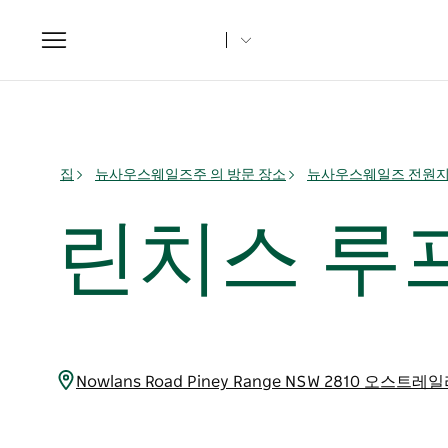
Toggle
navigation
집
뉴사우스웨일즈주 의 방문 장소
뉴사우스웨일즈 전원
린치스 루
Nowlans Road Piney Range NSW 2810 오스트