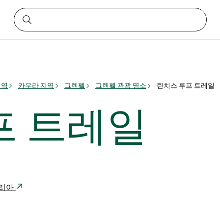
지역
카우라 지역
그렌펠
그렌펠 관광 명소
린치스 루프 트레일
프 트레일
레일리아