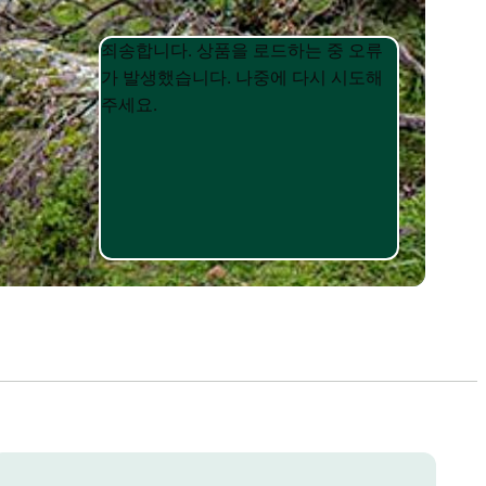
Product
Product
죄송합니다. 상품을 로드하는 중 오류
List
List
가 발생했습니다. 나중에 다시 시도해
주세요.