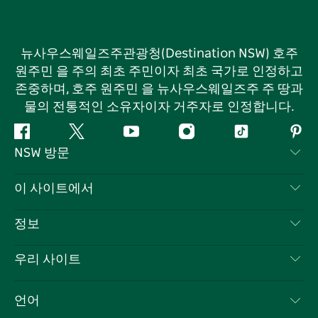
뉴사우스웨일즈주관광청(Destination NSW) 호주
원주민 을 주의 최초 주민이자 최초 국가로 인정하고
존중하며, 호주 원주민 을 뉴사우스웨일즈주 주 땅과
물의 전통적인 소유자이자 거주자로 인정합니다.
페
지
유
인
틱
핀
NSW 방문
이
저
튜
스
톡
터
스
귀
브
타
레
문의하기
이 사이트에서
북
다
그
스
부인 성명
램
트
목적지
정보
은둔
할 일
여행 정보
우리 사이트
쿠키 고지
뉴사우스웨일즈주 로드 트립
귀하의 사업을 등록하세요
이용 약관
Sydney.com
이벤트
언어
뉴사우스웨일즈주 의 사업
뉴사우스웨일즈주관광청(Destination NSW) 기업