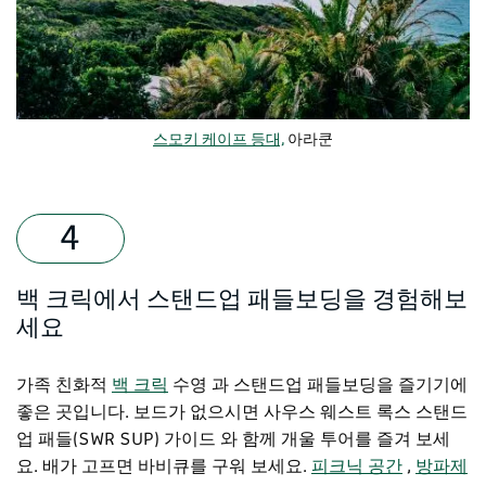
스모키 케이프 등대,
아라쿤
백 크릭에서 스탠드업 패들보딩을 경험해보
세요
가족 친화적
백 크릭
수영 과 스탠드업 패들보딩을 즐기기에
좋은 곳입니다. 보드가 없으시면
사우스 웨스트 록스 스탠드
업 패들(SWR SUP)
가이드 와 함께 개울 투어를 즐겨 보세
요. 배가 고프면 바비큐를 구워 보세요.
피크닉 공간
,
방파제