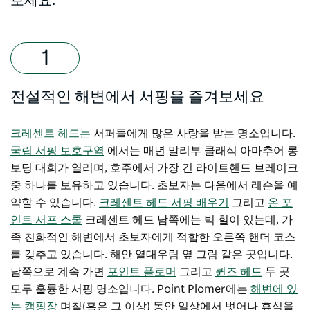
보세요.
전설적인 해변에서 서핑을 즐겨보세요
크레센트 헤드는
서퍼들에게 많은 사랑을 받는 명소입니다.
국립 서핑 보호구역
에서는 매년 말리부 클래식 아마추어 롱
보딩 대회가 열리며, 호주에서 가장 긴 라이트핸드 브레이크
중 하나를 보유하고 있습니다. 초보자는 다음에서 레슨을 예
약할 수 있습니다.
크레센트 헤드 서핑 배우기
그리고
온 포
인트 서프 스쿨
크레센트 헤드 남쪽에는 빅 힐이 있는데, 가
족 친화적인 해변에서 초보자에게 적합한 오른쪽 핸더 코스
를 갖추고 있습니다. 해안 열대우림 옆 그림 같은 곳입니다.
남쪽으로 계속 가면
포인트 플로머
그리고
퀸즈 헤드
두 곳
모두 훌륭한 서핑 명소입니다. Point Plomer에는
해변에 있
는 캠핑장
며칠(혹은 그 이상) 동안 일상에서 벗어나 휴식을