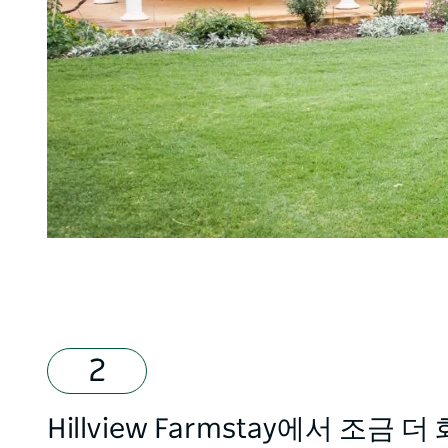
Hillview Farmstay에서 조