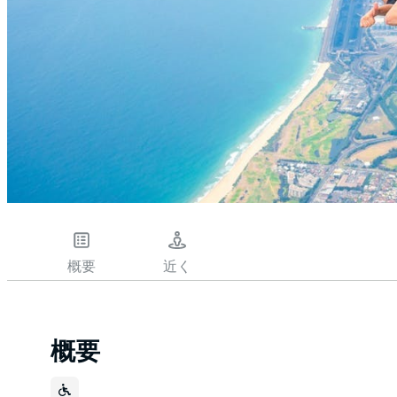
概要
近く
概要