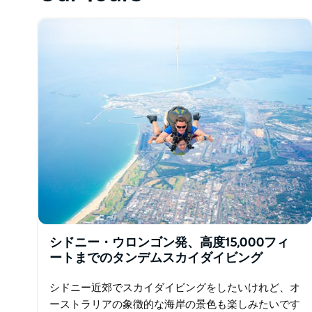
シドニー・ウロンゴンは、オーストラリア屈指の絶景
すべてのジャンプは、資格を持ったインストラクター
スは必要ありません。
20年以上にわたる安全実績を誇る、オーストラリア
一つです。
国内最大規模のスカイダイビングドロップゾーンネッ
で厳格な安全基準とトレーニング基準が遵守されてい
初心者の方、カップル、グループ、記念日のお祝いな
はなく、標準的な安全要件を満たすだけでOKです。
スカイダイビングの冒険の忘れられない瞬間をすべて
います。
シドニー・ウロンゴン発、高度15,000フィ
ートまでのタンデムスカイダイビング
シドニー近郊でスカイダイビングをしたいけれど、オ
ーストラリアの象徴的な海岸の景色も楽しみたいです