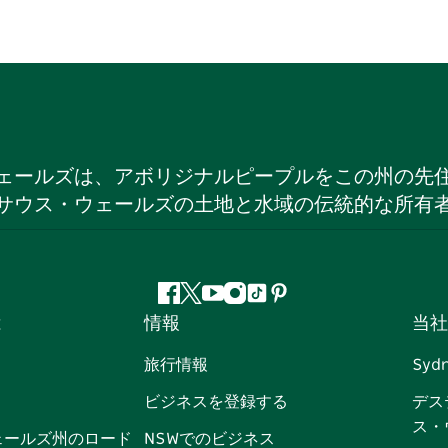
ェールズは、アボリジナルピープルをこの州の先
サウス・ウェールズの土地と水域の伝統的な所有
フ
ツ
ユ
イ
テ
ピ
は
情報
当社
ェ
イ
ー
ン
ィ
ン
イ
ッ
チ
ス
ッ
タ
旅行情報
Syd
ス
タ
ュ
タ
ク
レ
ビジネスを登録する
デス
ブ
ー
ー
グ
ト
ス
ス・
ッ
ブ
ラ
ッ
ト
ェールズ州のロード
NSWでのビジネス