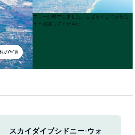
Product
Product
エラーが発生しました。しばらくしてからも
List
List
う一度試してください
6枚の写真
スカイダイブシドニー-ウォ