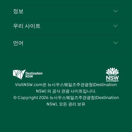
부인 성명
램
트
목적지
정보
은둔
할 일
여행 정보
우리 사이트
쿠키 고지
뉴사우스웨일즈주 로드 트립
귀하의 사업을 등록하세요
이용 약관
Sydney.com
이벤트
언어
뉴사우스웨일즈주 의 사업
뉴사우스웨일즈주관광청(Destination NSW) 기업
숙소
뉴사우스웨일즈주 의 교육
비즈니스 이벤트 뉴사우스웨일즈주
거래
뉴사우스웨일즈주관광청(Destination NSW) 미디
어 센터
VisitNSW.com은 뉴사우스웨일즈주관광청(Destination
비비드 시드니(Vivid Sydney)
NSW) 의 공식 관광 사이트입니다.
© Copyright
2026
뉴사우스웨일즈주관광청(Destination
NSW). 모든 권리 보유