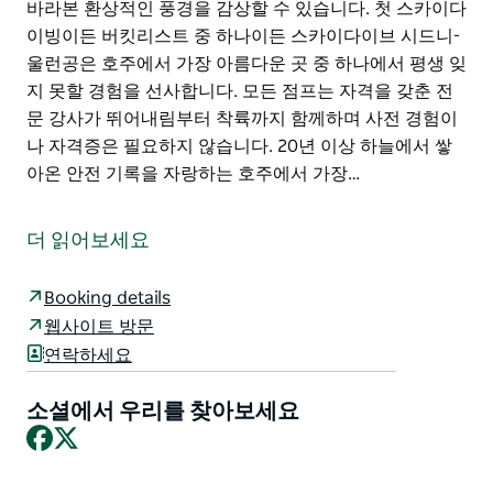
바라본 환상적인 풍경을 감상할 수 있습니다. 첫 스카이다
이빙이든 버킷리스트 중 하나이든 스카이다이브 시드니-
울런공은 호주에서 가장 아름다운 곳 중 하나에서 평생 잊
지 못할 경험을 선사합니다. 모든 점프는 자격을 갖춘 전
문 강사가 뛰어내림부터 착륙까지 함께하며 사전 경험이
나 자격증은 필요하지 않습니다. 20년 이상 하늘에서 쌓
아온 안전 기록을 자랑하는 호주에서 가장…
시드니 근처에서 스카이다이빙을 경험하고 싶으신가요?
스카이다이브 오스트레일리아의 8개 지점 중 첫 번째 드
더 읽어보세요
롭존인 시드니-울런공에서 짜릿한 스카이다이빙을 즐겨
보세요. 숨막히는 절경과 잊을 수 없는 아드레날린이 어우
Booking details
러진 최고의 모험을 선사합니다. 최대 4,577미터 상공에
웹사이트 방문
서 NSW 남부 해안의 아름다운 절경을 감상한 후 시속
연락하세요
200km가 넘는 속도로 자유낙하하는 스릴을 만끽하세요.
낙하산이 펼쳐지면 착륙 전까지 완전히 새로운 시각으로
소셜에서 우리를 찾아보세요
바라본 환상적인 풍경을 감상할 수 있습니다. 첫 스카이다
Facebook
X
이빙이든 버킷리스트 중 하나이든 스카이다이브 시드니-
울런공은 호주에서 가장 아름다운 곳 중 하나에서 평생 잊