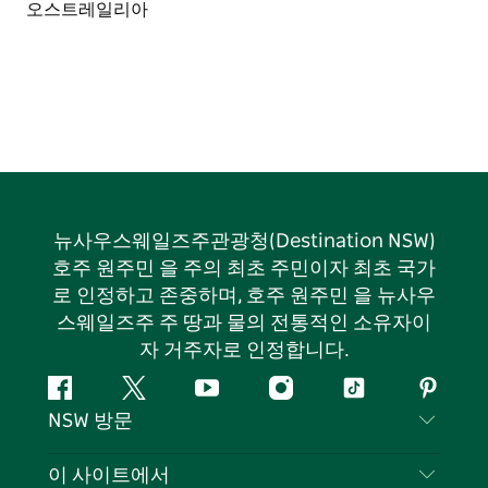
뉴사우스웨일즈주관광청(Destination NSW)
호주 원주민 을 주의 최초 주민이자 최초 국가
로 인정하고 존중하며, 호주 원주민 을 뉴사우
스웨일즈주 주 땅과 물의 전통적인 소유자이
자 거주자로 인정합니다.
페
지
유
인
틱
핀
NSW 방문
이
저
튜
스
톡
터
스
귀
브
타
레
문의하기
이 사이트에서
북
다
그
스