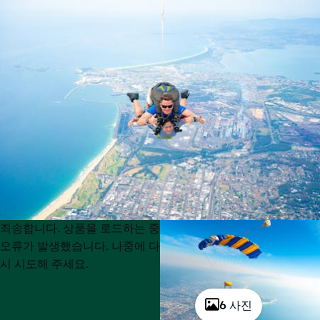
Product
Product
죄송합니다. 상품을 로드하는 중
List
List
오류가 발생했습니다. 나중에 다
시 시도해 주세요.
6 사진