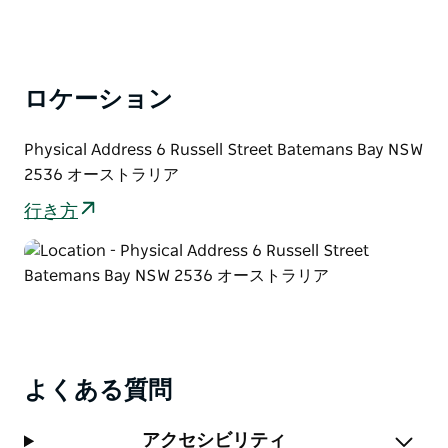
素に優しく、とても楽しい究極のシュノーケリング方法
です。
シュノーケル カヤック ツアーはそれぞれ独自に異な
ロケーション
り、選択するルートとシュノーケル サイトは状況に応
じて変わります。ツアーの前の午後に、集合場所に関す
Physical Address 6 Russell Street Batemans Bay NSW
る指示が記載された確認の電話または SMS が届きま
2536 オーストラリア
す。すべての集合場所は通常、ベートマンズ ベイの町
から半径 20 キロメートル以内にあります。
行き方
このツアーは毎日催行されますが、この体験や条件によ
っては、風、雨、うねり、潮汐などのさまざまな要因に
よって視界が影響を受ける可能性があることに注意して
ください。
このツアーは、初めてカヤッカーやシュノーケリングを
する人に適しています。
よくある質問
アクセシビリティ