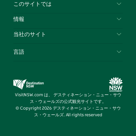
お問い合わせ
このサイトでは
ス
タ
ュ
タ
ク
レ
免責事項
ブ
ー
ー
グ
ト
ス
目的地
情報
ッ
ブ
ラ
ッ
ト
プライバシー
やるべきこと
ク
ム
ク
旅行情報
当社のサイト
クッキーに関する通知
ニューサウスウェールズ州のロードトリップ
ビジネスを登録する
利用規約
Sydney.com
イベント
言語
NSWでのビジネス
デスティネーション・ニュー・サウス・ウェール
宿泊施設
ニューサウスウェールズ州の教育
ズコーポレート
お得な情報
ビジネスイベントNSW
デスティネーション・ニュー・サウス・ウェール
VisitNSW.com は、 デスティネーション・ニュー・サウ
ズメディアセンター
ス・ウェールズの公式観光サイトです。
ビビッド・シドニー
© Copyright
2026
デスティネーション・ニュー・サウ
ス・ウェールズ. All rights reserved