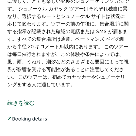
に優しく、とても楽しい究極のシュノーケリング方法で
す。 シュノーケル カヤック ツアーはそれぞれ独自に異
なり、選択するルートとシュノーケル サイトは状況に
応じて変わります。ツアーの前の午後に、集合場所に関
する指示が記載された確認の電話または SMS が届きま
す。すべての集合場所は通常、ベートマンズ ベイの町
から半径 20 キロメートル以内にあります。 このツアー
は毎日催行されますが、この体験や条件によっては、
風、雨、うねり、潮汐などのさまざまな要因によって視
界が影響を受ける可能性があることに注意してくださ
い。 このツアーは、初めてカヤッカーやシュノーケリ
ングをする人に適しています。
シュノーケリング、自然、冒険に情熱を持っているな
ら、この楽しい実現可能なツアーがぴったりです。
続きを読む
これまでにカヤックでシュノーケリングをしたことがあ
りますか？目的地までパドリングして錨を下ろし、初め
Booking details
て水に滑り込んだときの爽快感を想像できますか?だか
らこそ私たちはこのツアーを提供しています。これは炭