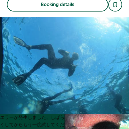
Booking details
Product
Product
エラーが発生しました。しばら
List
List
くしてからもう一度試してくだ