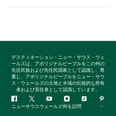
デスティネーション・ニュー・サウス・ウェ
ールズは、アボリジナルピープルをこの州の
先住民族および先住民国家として認識し、尊
重し、アボリジナルピープルをニュー・サウ
ス・ウェールズの土地と水域の伝統的な所有
者および居住者として認識しています。
フ
ツ
ユ
イ
テ
ピ
ニューサウスウェールズ州を訪問
ェ
イ
ー
ン
ィ
ン
イ
ッ
チ
ス
ッ
タ