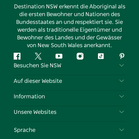
Destination NSW erkennt die Aboriginal als
die ersten Bewohner und Nationen des
Bundesstaates an und respektiert sie. Sie
werden als traditionelle Eigentümer und
Bewohner des Landes und der Gewässer
von New South Wales anerkannt.
Facebook
Twitter
YouTube
Instagram
TikTok
Pintere
Besuchen Sie NSW
Kontaktieren Sie uns
Auf dieser Website
Haftungsausschluss
Reiseziele
Information
Datenschutz
Aktivitäten
Reiseinformationen
Unsere Websites
Cookie-Hinweis
Roadtrips in New South Wales
Tragen Sie Ihr Unternehmen ein
Nutzungsbedingungen
Sydney.com
Veranstaltungen
Sprache
Unternehmen in NSW
Destination NSW Corporate