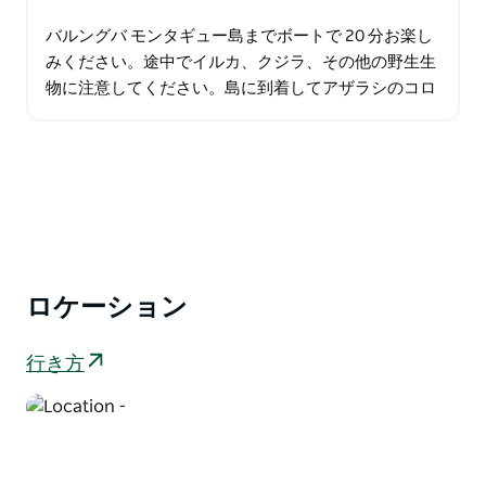
バルングバ モンタギュー島までボートで 20 分お楽し
みください。途中でイルカ、クジラ、その他の野生生
物に注意してください。島に到着してアザラシのコロ
ニーを訪れ、海岸線に沿って短いクルーズをし、軽食
を楽しんだ後、お楽しみください…
ロケーション
行き方