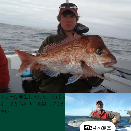
Product
Product
エラーが発生しました。しばら
List
List
くしてからもう一度試してくだ
さい
3枚の写真