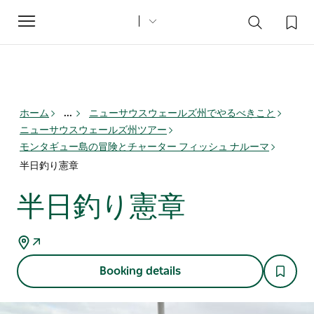
Toggle
navigation
ホーム
...
ニューサウスウェールズ州でやるべきこと
ニューサウスウェールズ州ツアー
モンタギュー島の冒険とチャーター フィッシュ ナルーマ
半日釣り憲章
半日釣り憲章
Booking details