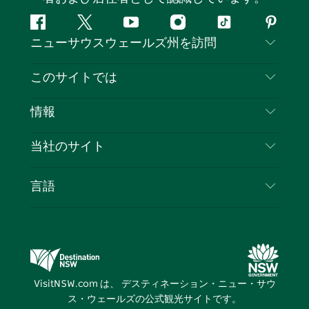
フ
ツ
ユ
イ
テ
ピ
ニューサウスウェールズ州を訪問
ェ
イ
ー
ン
ィ
ン
イ
ッ
チ
ス
ッ
タ
お問い合わせ
このサイトでは
ス
タ
ュ
タ
ク
レ
免責事項
ブ
ー
ー
グ
ト
ス
目的地
情報
ッ
ブ
ラ
ッ
ト
プライバシー
やるべきこと
ク
ム
ク
旅行情報
当社のサイト
クッキーに関する通知
ニューサウスウェールズ州のロードトリップ
ビジネスを登録する
利用規約
Sydney.com
イベント
言語
NSWでのビジネス
デスティネーション・ニュー・サウス・ウェール
宿泊施設
ニューサウスウェールズ州の教育
ズコーポレート
お得な情報
ビジネスイベントNSW
デスティネーション・ニュー・サウス・ウェール
VisitNSW.com は、 デスティネーション・ニュー・サウ
ズメディアセンター
ス・ウェールズの公式観光サイトです。