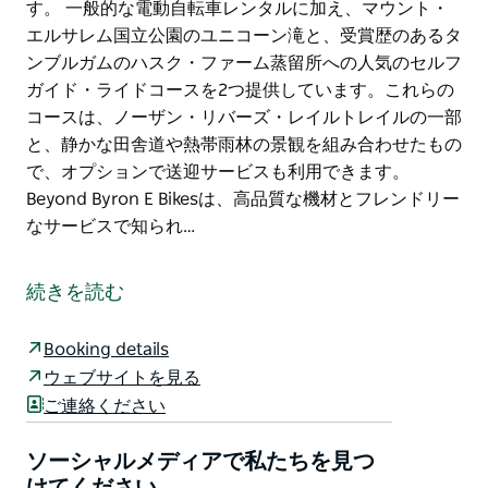
す。 一般的な電動自転車レンタルに加え、マウント・
エルサレム国立公園のユニコーン滝と、受賞歴のあるタ
ンブルガムのハスク・ファーム蒸留所への人気のセルフ
ガイド・ライドコースを2つ提供しています。これらの
コースは、ノーザン・リバーズ・レイルトレイルの一部
と、静かな田舎道や熱帯雨林の景観を組み合わせたもの
で、オプションで送迎サービスも利用できます。
Beyond Byron E Bikesは、高品質な機材とフレンドリー
なサービスで知られ…
Beyond Byron E Bikesは、ノーザン・リバーズ・レイル
トレイルの南端の向かい、ムーボールに位置する高級電
続きを読む
動自転車レンタル店です。
レイルトレイルとその周辺の内陸部を自分のペースで探
Booking details
索したいライダーのために、セルフガイド式の電動自転
ウェブサイトを見る
車レンタルを専門としています。ムーボールの店舗は、
ご連絡ください
バイロンベイ、レノックス、バリナ、ゴールドコースト
からのアクセスが最も簡単で便利な場所の一つで、無料
ソーシャルメディアで私たちを見つ
駐車場も完備しています。
けてください