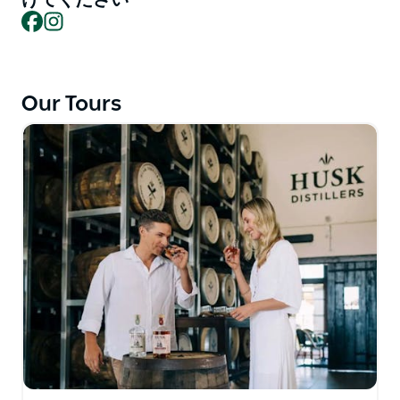
Facebook
Instagram
一般的な電動自転車レンタルに加え、マウント・エルサ
レム国立公園のユニコーン滝と、受賞歴のあるタンブル
ガムのハスク・ファーム蒸留所への人気のセルフガイ
ド・ライドコースを2つ提供しています。これらのコー
Our Tours
スは、ノーザン・リバーズ・レイルトレイルの一部と、
静かな田舎道や熱帯雨林の景観を組み合わせたもので、
オプションで送迎サービスも利用できます。
Beyond Byron E Bikesは、高品質な機材とフレンドリー
なサービスで知られ、400件以上の5つ星レビューを獲
得しています。同社のレンタル車両には、ボッシュ製モ
ーターを搭載したドイツ製の高級電動アシスト自転車
FOCUSとKALKHOFFに加え、ヘルメット、ライト、ロ
ック、パニアバッグなどが揃っています。お子様用電動
アシスト自転車、ベビーシート、トレーラー、カーゴバ
イクもご用意しており、ご家族連れを含む幅広いライダ
ーのニーズにお応えします。