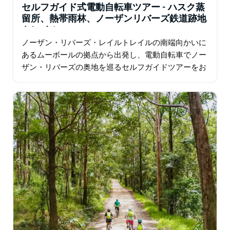
パシフィック・ハイウェイ沿いに位置するMooballは、
セルフガイド式電動自転車ツアー - ハスク蒸
アクセスが容易で、専用駐車場があり、有名なMoo
留所、熱帯雨林、ノーザンリバーズ鉄道跡地
Moo Roadhouseのすぐ隣にあります。
トレイル
ノーザン・リバーズ・レイルトレイルの南端向かいに
Beyond Byron E Bikesは、国立公園や保護区内での営業
あるムーボールの拠点から出発し、電動自転車でノー
が認められたエコツーリズム事業者であり、エコパスの
ザン・リバーズの奥地を巡るセルフガイドツアーをお
ライセンスも取得しています。
楽しみください。 この風光明媚なルートは、レイルト
レイルの一部と静かな田舎道…