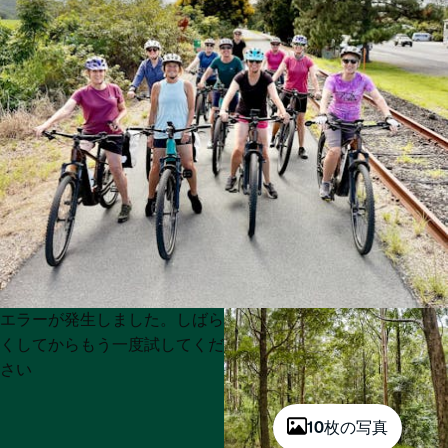
Product
Product
エラーが発生しました。しばら
List
List
くしてからもう一度試してくだ
さい
10枚の写真