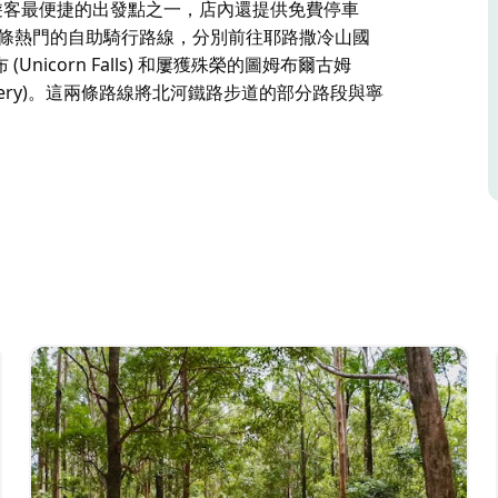
 Coast) 遊客最便捷的出發點之一，店內還提供免費停車
兩條熱門的自助騎行路線，分別前往耶路撒冷山國
獸瀑布 (Unicorn Falls) 和屢獲殊榮的圖姆布爾古姆
istillery)。這兩條路線將北河鐵路步道的部分路段與寧
oball) 的高級電動自行車租賃公司，就在北河鐵路步道
腹地的騎乘者提供自助式電動自行車租賃服務。穆
ennox)、巴利納 (Ballina) 和黃金海岸 (Gold
車位。
門的自助騎行路線，分別前往耶路撒冷山國家公園
(Unicorn Falls) 和屢獲殊榮的圖姆布爾古姆
istillery)。這兩條路線將北河鐵路步道的部分路段與寧
送服務。
好的服務而聞名，擁有超過 400 條五星級好評。他們的車
自行車，兩者都配備博世電機，並提供頭盔、車燈、車鎖
兒童電動自行車、嬰兒座椅、拖車和貨運自行車。