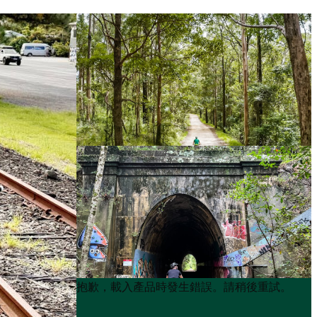
Product
Product
抱歉，載入產品時發生錯誤。請稍後重試。
List
List