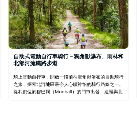
場，毗鄰標誌性的Moo Moo Roadhouse餐
遊企業，持有Eco Pass許可證，可在國家公園和保護區
自助式電動自行車騎行－獨角獸瀑布、雨林和
北部河流鐵路步道
騎上電動自行車，開啟一段前往獨角獸瀑布的自助騎行
之旅，探索北河地區最令人心曠神怡的騎行路線之一。
從我們位於穆巴爾（Mooball）的門市出發，這裡與北
河鐵路步道南端隔河相望。這條風景優美的路線將鐵路
步道的部分路段與寧靜的內陸公路…