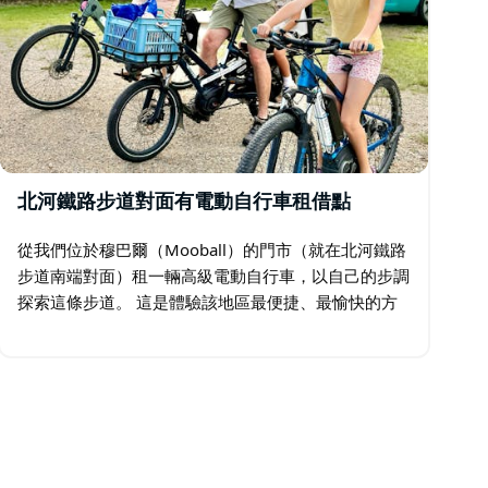
北河鐵路步道對面有電動自行車租借點
從我們位於穆巴爾（Mooball）的門市（就在北河鐵路
步道南端對面）租一輛高級電動自行車，以自己的步調
探索這條步道。 這是體驗該地區最便捷、最愉快的方
式之一，從拜倫灣（Byron Bay）、倫諾克斯角
（Lennox Head）和巴利納…