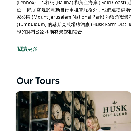
(Lennox)、巴利納 (Ballina) 和黃金海岸 (Gold
位。 除了常規的電動自行車租賃服務外，他們還提供
家公園 (Mount Jerusalem National Park) 的獨角
(Tumbulgum) 的赫斯克農場釀酒廠 (Husk Farm D
靜的鄉村公路和雨林景觀相結合…
Beyond Byron E Bikes 是一家位於穆巴爾 (Mo
(Northern Rivers Rail Trail) 南端的對面。
閱讀更多
他們專注於為希望以自己的步調探索鐵路步道及其周邊
巴爾門市地理位置優越，是拜倫灣 (Byron Bay)、倫諾克斯 (L
Coast) 遊客最便捷的出發點之一，店內還提供免費停
Our Tours
除了常規的電動自行車租賃服務外，他們還提供兩條熱
(Mount Jerusalem National Park) 的獨角獸瀑布 
(Tumbulgum) 的赫斯克農場釀酒廠 (Husk Farm D
靜的鄉村公路和雨林景觀相結合，並提供可選的回程接
Beyond Byron E Bikes 以其高品質的設備和友
隊包括德國製造的FOCUS和KALKHOFF高端電動
和車包。他們服務於各類騎乘者，包括家庭用戶，提供