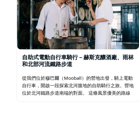
Mooball位於太平洋高速公路旁，交通便利，設有專用停車
廳。
Beyond Byron E Bikes是一家獲得認證的生態旅
內營運。
自助式電動自行車騎行－赫斯克釀酒廠、雨林
和北部河流鐵路步道
從我們位於穆巴爾（Mooball）的營地出發，騎上電動
自行車，開啟一段探索北河腹地的自助騎行之旅。營地
位於北河鐵路步道南端的對面。 這條風景優美的路線
將鐵路步道的部分路段與寧靜的鄉村公路和雨林巧妙結
合，最終抵達位於圖姆布爾古姆…