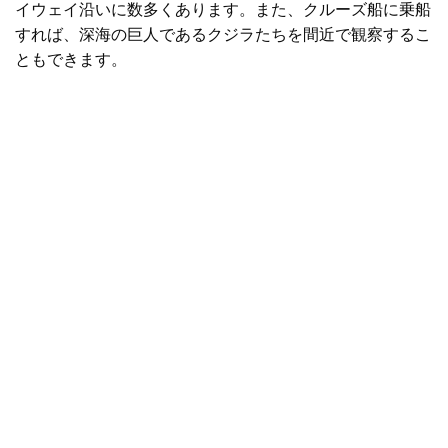
イウェイ沿いに数多くあります。また、クルーズ船に乗船
すれば、深海の巨人であるクジラたちを間近で観察するこ
ともできます。
サウス・コースト
の
ジャービス・ベイ
は最高のホエールウ
ォッチングスポットで、生まれたばかりの子クジラと一緒
にスイミングクジラをよく見ることができます。
ジャー
ビス・ベイワイルド
、
ドルフィンウォッチクルーズ
、 そ
して
シェル・ハーバーワイルド
ショールヘブン地域の海域
でホエールウォッチングクルーズを運行しています。シュ
ノーケリングやダイビングでクジラと一緒に泳ぎましょ
う。
ジャービス・ベイでダイビング
ニューカッスルで
は、
コーストXP
小さな冒険ボートでエキサイティングな
ツアーに参加したり、クジラやイルカに囲まれながら漕ぎ
出したりしてみませんか？
シーカヤックに行く
バイロ
ン・ベイにて。
続きを読む:
ニューサウスウェールズ州のホエールウォッ
チングガイド