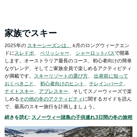
家族でスキー
2025年の
スキーシーズンは、
6月のロングウィークエン
ドに
スレドボ
、
ペリッシャー
、
シャーロットパス
で開幕
します
。オーストラリア最長のコース、初心者向けの簡単
なゲレンデ、そしてご家族全員で楽しめるアクティビティ
が満載です。
スキーリゾートの選び方
、
出発前に知って
おくべきこと
、
初心者向けのヒント
、
テレインパーク
、
ナイトスキー
、
アプレスキー
、そしてスノーウィーズで楽
しめる
その他の冬のアクティビティ
に関するガイドを読ん
で、最高のスキー旅行を計画しましょう。
続きを読む:
スノーウィー諸島の子供連れ3日間の冬の旅程