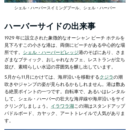
シェル・ハーバースイミングプール、シェル・ハーバー
ハーバーサイドの出来事
1929 年に設立された象徴的なオーシャン ビーチ ホテルを
見下ろすこの小さな港は、両側にビーチがある中心的な場
所です。
シェル・ハーバービレッジ
港のそばにあり、さま
ざまなブティック、おしゃれなカフェ、レストランが立ち
並び、素晴らしい水辺の雰囲気を醸し出しています。
5月から11月にかけては、海岸沿いを移動する
クジラ
の潮
吹きやジャンプの姿が見られるかもしれません。港は数あ
る絶景ポイントの一つです。自転車で、あるいはレンタル
して、シェル・ハーバーの壮大な海岸線や海岸沿いをサイ
クリングしましょう。
イラワラ湖
この湖はスタンドアップ
パドルボード、カヤック、アートトレイルで人気がありま
す。