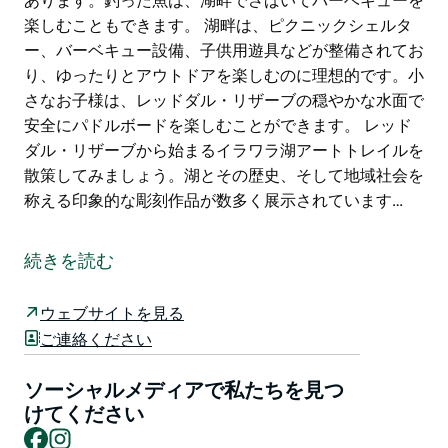
あります。釣った魚は、湖畔でさばいてバーベキューを
楽しむこともできます。 湖畔は、ピクニックシェルタ
ー、バーベキュー設備、子供用遊具などが整備されてお
り、ゆったりとアウトドアを楽しむのに理想的です。小
さなお子様は、レッドダル・リザーブの穏やかな水面で
安全にパドルボードを楽しむことができます。 レッド
ダル・リザーブから始まるイラワラ湖アートトレイルを
散策してみましょう。湖とその歴史、そして地域社会を
称える印象的な彫刻作品が数多く展示されています…
広大なイラワラ湖は、ウォータースポーツを楽しむのに
最適です。穏やかな水面でスタンドアップパドルボード
続きを読む
を習ったり、外洋に出てより挑戦的な波に挑戦したり
と、様々な楽しみ方ができます。ボートがお好きなら、
ウェブサイトを見る
ご自身のボートをお持ちいただくのも良いでしょう。ボ
ご連絡ください
ートランプも多数設置されているので、アクセスも簡単
です。もちろん、ボートをレンタルして釣りを楽しむの
ソーシャルメディアで私たちを見つ
もおすすめです。湖には魚が豊富に生息しており、防波
けてください
堤や桟橋から釣り糸を垂らす絶好のスポットがたくさん
Facebook
Instagram