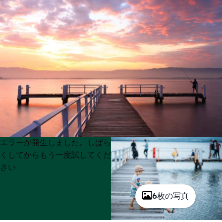
Product
Product
エラーが発生しました。しばら
List
List
くしてからもう一度試してくだ
さい
6枚の写真