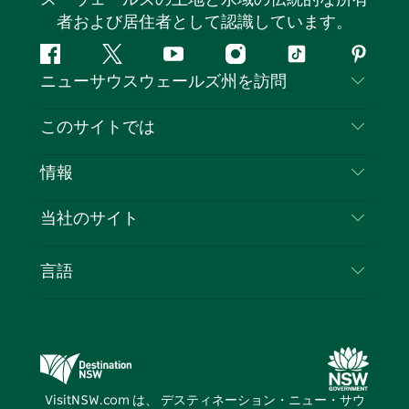
者および居住者として認識しています。
フ
ツ
ユ
イ
テ
ピ
ニューサウスウェールズ州を訪問
ェ
イ
ー
ン
ィ
ン
イ
ッ
チ
ス
ッ
タ
お問い合わせ
このサイトでは
ス
タ
ュ
タ
ク
レ
免責事項
ブ
ー
ー
グ
ト
ス
目的地
情報
ッ
ブ
ラ
ッ
ト
プライバシー
やるべきこと
ク
ム
ク
旅行情報
当社のサイト
クッキーに関する通知
ニューサウスウェールズ州のロードトリップ
ビジネスを登録する
利用規約
Sydney.com
イベント
言語
NSWでのビジネス
デスティネーション・ニュー・サウス・ウェール
宿泊施設
ニューサウスウェールズ州の教育
ズコーポレート
お得な情報
ビジネスイベントNSW
デスティネーション・ニュー・サウス・ウェール
VisitNSW.com は、 デスティネーション・ニュー・サウ
ズメディアセンター