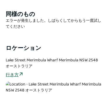
から、ディナーは金曜日と土曜日の夜に営業していま
す。いずれも季節の食材を使ったアラカルトメニューを
ご用意しております。
同様のもの
Product
List
Product
エラーが発生しました。しばらくしてからもう一度試し
ぜひ隣接する水族館にも足を運んでみてください。28
List
てください
の水槽で、地元や熱帯の海洋生物を観察できます。魚の
餌やりツアーは必見です。ランチの予約をして、水族館
を見学し、素晴らしいオーシャンビューを満喫する、午
前中のひとときをお過ごしください。
ロケーション
Lake Street Merimbula Wharf Merimbula NSW 2548
オーストラリア
行き方