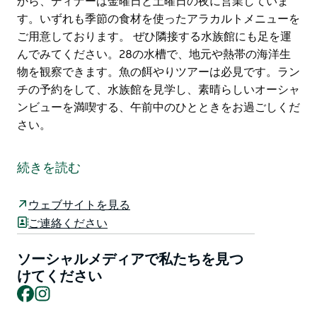
から、ディナーは金曜日と土曜日の夜に営業していま
す。いずれも季節の食材を使ったアラカルトメニューを
ご用意しております。 ぜひ隣接する水族館にも足を運
んでみてください。28の水槽で、地元や熱帯の海洋生
物を観察できます。魚の餌やりツアーは必見です。ラン
チの予約をして、水族館を見学し、素晴らしいオーシャ
ンビューを満喫する、午前中のひとときをお過ごしくだ
さい。
メリムブラ埠頭の入り口に位置し、180度のパノラマオ
ーシャンビューを誇るこのレストランは、サファイアコ
続きを読む
ーストでゆったりと食事を楽しんだり、朝のコーヒーを
味わったり、夕日を眺めながらカクテルを楽しんだりす
ウェブサイトを見る
るのに最適な場所です。ランチとディナーメニューで
ご連絡ください
は、地元産の牡蠣、獲れたての新鮮な魚介類、シャキシ
ャキのサラダ、ボリューム満点のハンバーガー、そして
ソーシャルメディアで私たちを見つ
当店自慢のシーフードリングイネなど、この地域ならで
けてください
はの食材をふんだんに使用しています。水曜日から日曜
Facebook
Instagram
日まで、朝食は午前10時から、ランチは午前11時30分