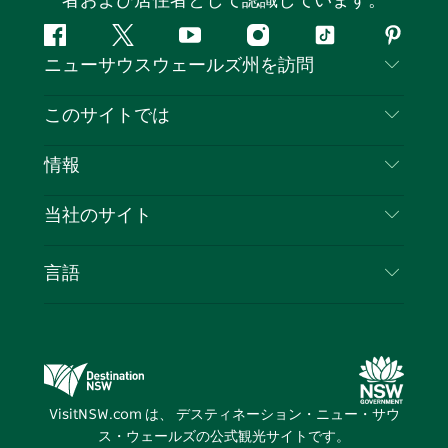
者および居住者として認識しています。
フ
ツ
ユ
イ
テ
ピ
ニューサウスウェールズ州を訪問
ェ
イ
ー
ン
ィ
ン
イ
ッ
チ
ス
ッ
タ
お問い合わせ
このサイトでは
ス
タ
ュ
タ
ク
レ
免責事項
ブ
ー
ー
グ
ト
ス
目的地
情報
ッ
ブ
ラ
ッ
ト
プライバシー
やるべきこと
ク
ム
ク
旅行情報
当社のサイト
クッキーに関する通知
ニューサウスウェールズ州のロードトリップ
ビジネスを登録する
利用規約
Sydney.com
イベント
言語
NSWでのビジネス
デスティネーション・ニュー・サウス・ウェール
宿泊施設
ニューサウスウェールズ州の教育
ズコーポレート
お得な情報
ビジネスイベントNSW
デスティネーション・ニュー・サウス・ウェール
VisitNSW.com は、 デスティネーション・ニュー・サウ
ズメディアセンター
ス・ウェールズの公式観光サイトです。