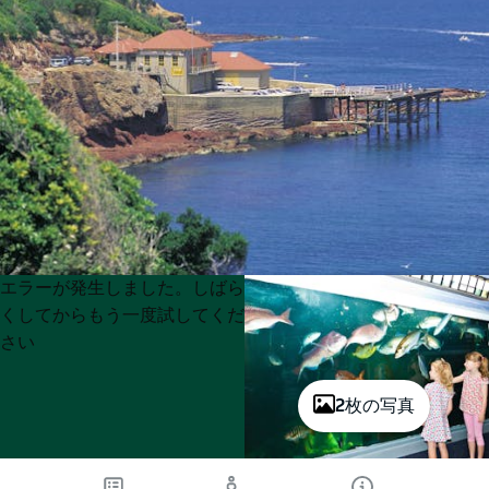
Product
Product
エラーが発生しました。しばら
List
List
くしてからもう一度試してくだ
さい
2枚の写真