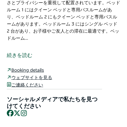
さとプライバシーを重視して配置されています。ベッド
ルーム 1 にはクイーン ベッドと専用バスルームがあ
り、ベッドルーム 2 にもクイーン ベッドと専用バスル
ームがあります。ベッドルーム 3 にはシングル ベッド
2 台があり、お子様やご友人との滞在に最適です。ベッ
ドルーム…
この豪華な家からは、メリンブラ湖と海の息を呑むよう
なパノラマビューが楽しめ、静かで絵のように美しい景
続きを読む
色が広がります。この素晴らしい家には、広々としたベ
ッドルーム 4 室、モダンなバスルーム 3 室、現代的な
Booking details
設備がすべて揃ったオープン プランのリビング、ダイ
ウェブサイトを見る
ニング、キッチン エリアがあります。薄型 HD テレ
ご連絡ください
ビ、Wi-Fi、オーブン、電子レンジ、食器洗い機、朝の
コーヒー ポッド マシンを備えたラウンジ ルームでくつ
ソーシャルメディアで私たちを見つ
ろぐことを想像してみてください。エンターテイメント
けてください
デッキに出て、信じられないほど美しい景色を堪能して
Facebook
X
Instagram
ください。裏庭エリアにはバーベキュー グリルがあり
ます。