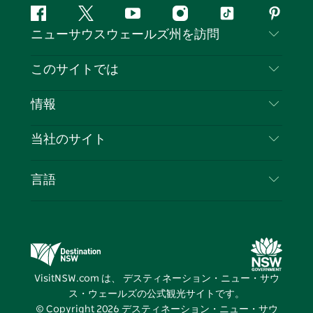
フ
ツ
ユ
イ
テ
ピ
ニューサウスウェールズ州を訪問
ェ
イ
ー
ン
ィ
ン
イ
ッ
チ
ス
ッ
タ
お問い合わせ
このサイトでは
ス
タ
ュ
タ
ク
レ
免責事項
ブ
ー
ー
グ
ト
ス
目的地
情報
ッ
ブ
ラ
ッ
ト
プライバシー
やるべきこと
ク
ム
ク
旅行情報
当社のサイト
クッキーに関する通知
ニューサウスウェールズ州のロードトリップ
ビジネスを登録する
利用規約
Sydney.com
イベント
言語
NSWでのビジネス
デスティネーション・ニュー・サウス・ウェール
宿泊施設
ニューサウスウェールズ州の教育
ズコーポレート
お得な情報
ビジネスイベントNSW
デスティネーション・ニュー・サウス・ウェール
VisitNSW.com は、 デスティネーション・ニュー・サウ
ズメディアセンター
ス・ウェールズの公式観光サイトです。
ビビッド・シドニー
© Copyright
2026
デスティネーション・ニュー・サウ