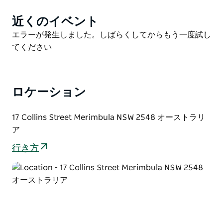
最大 8 名まで宿泊可能なベッドルームは、快適さとプ
近くのイベント
Product
ライバシーを重視して配置されています。ベッドルーム
List
Product
エラーが発生しました。しばらくしてからもう一度試し
1 にはクイーン ベッドと専用バスルームがあり、ベッド
List
てください
ルーム 2 にもクイーン ベッドと専用バスルームがあり
ます。ベッドルーム 3 にはシングル ベッド 2 台があ
り、お子様やご友人との滞在に最適です。ベッドルーム
4 にはクイーン ベッドがもう 1 台あります。 3 つ目の
ロケーション
バスルームには独立したバスタブとシャワーがあり、設
備の整ったランドリー エリアには洗濯と乾燥の両方の
17 Collins Street Merimbula NSW 2548 オーストラリ
設備があります。
ア
一年中快適にお過ごしいただけるよう、ラウンジとファ
行き方
ミリー ルームにはリバース サイクル エアコンが備え付
けられており、すべてのベッドルームにはシーリング
ファンが備え付けられています。さらに、ラウンジ ル
ームには居心地の良い暖炉があり、リラックスした夜を
過ごすのに最適です。