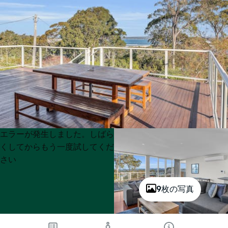
Product
Product
エラーが発生しました。しばら
List
List
くしてからもう一度試してくだ
さい
9枚の写真