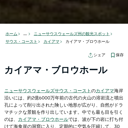
ホーム
...
ニューサウスウェールズ州の観光スポット
サウス・コースト
カイアマ
カイアマ・ブロウホール
保存
シェア
カイアマ・ブロウホール
ニューサウスウェールズサウス・コースト
の
カイアマ
海岸
沿いには、約2億6000万年前の古代の火山の溶岩流と噴出
孔によって削り出された険しい地形が広がり、自然がドラ
マチックな景観を作り出しています。中でも最も目を引く
のは、
カイアマ・ブロウホール
では、波が下の岩に打ち付
けて海食崖の洞窟に入り、定期的に空気を圧縮して、30