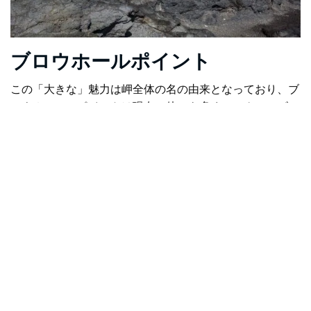
ブロウホールポイント
この「大きな」魅力は岬全体の名の由来となっており、ブ
ロウホール・ポイントは現在、他にも多くのアクティビテ
ィの拠点となっています。ここでの噴水は波の高低に左右
されるため、保証はありません。自然の噴水が現れるのを
待つ間、崖を飾る高くそびえるノーフォークマツの下でピ
クニックを楽しんだり、ブロウホール・ポイントのディギ
ーズで素敵なランチを楽しんだりするのはいかがでしょう
か。
または、白塗りの横で写真を撮る機会をつかむ
カイアマ灯
台
1887年に遡る。また、岬には文化遺産に登録された
パ
イロットコテージ博物館
キアマの海事史について興味深い
洞察を提供しています。その後は、
ブロウホールポイント
オーシャンプール
ブロウホール ポイントの北側の岩に彫