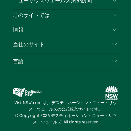
ニューサウスウェールズ州を訪問
ェ
イ
ー
ン
ィ
ン
イ
ッ
チ
ス
ッ
タ
お問い合わせ
このサイトでは
ス
タ
ュ
タ
ク
レ
免責事項
ブ
ー
ー
グ
ト
ス
目的地
情報
ッ
ブ
ラ
ッ
ト
プライバシー
やるべきこと
ク
ム
ク
旅行情報
当社のサイト
クッキーに関する通知
ニューサウスウェールズ州のロードトリップ
ビジネスを登録する
利用規約
Sydney.com
イベント
言語
NSWでのビジネス
デスティネーション・ニュー・サウス・ウェール
宿泊施設
ニューサウスウェールズ州の教育
ズコーポレート
お得な情報
ビジネスイベントNSW
デスティネーション・ニュー・サウス・ウェール
VisitNSW.com は、 デスティネーション・ニュー・サウ
ズメディアセンター
ス・ウェールズの公式観光サイトです。
ビビッド・シドニー
© Copyright
2026
デスティネーション・ニュー・サウ
ス・ウェールズ. All rights reserved