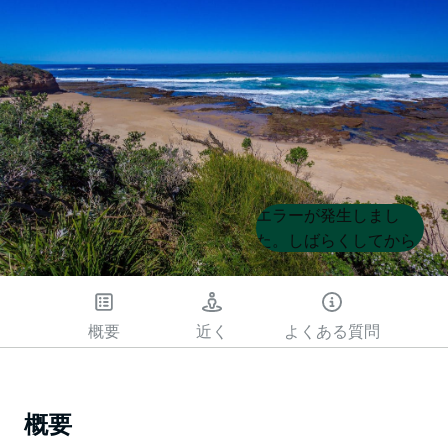
Product
Product
エラーが発生しまし
List
List
た。しばらくしてから
もう一度試してくださ
い
概要
近く
よくある質問
概要