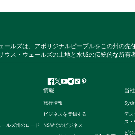
ェールズは、アボリジナルピープルをこの州の先
サウス・ウェールズの土地と水域の伝統的な所有
フ
ツ
ユ
イ
テ
ピ
は
情報
当社
ェ
イ
ー
ン
ィ
ン
イ
ッ
チ
ス
ッ
タ
旅行情報
Syd
ス
タ
ュ
タ
ク
レ
ビジネスを登録する
デス
ブ
ー
ー
グ
ト
ス
ス・
ッ
ブ
ラ
ッ
ト
ェールズ州のロード
NSWでのビジネス
ク
ム
ク
ビジ