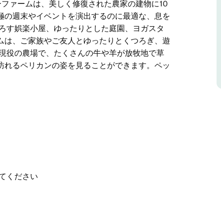
ファームは、美しく修復された農家の建物に10
極の週末やイベントを演出するのに最適な、息を
下ろす娯楽小屋、ゆったりとした庭園、ヨガスタ
ムは、ご家族やご友人とゆったりとくつろぎ、遊
は現役の農場で、たくさんの牛や羊が放牧地で草
訪れるペリカンの姿を見ることができます。ペッ
リーホテル。160エーカーの緑豊かな農地と絵の
州ベリーの隠れ家。プライバシーとラグジュアリ
お楽しみください。
か3時間の場所にあるウィローファームは、美しく
ます。日常の喧騒を離れ、究極の週末やイベントを
堪能ください。
スタジオ、そして広々とした空間を備えたウィロ
てください
、遊びを楽しむのに最適な場所です。
が放牧地で草を食む様子や、ガチョウ、アヒル、
きます。ペットも歓迎いたします。