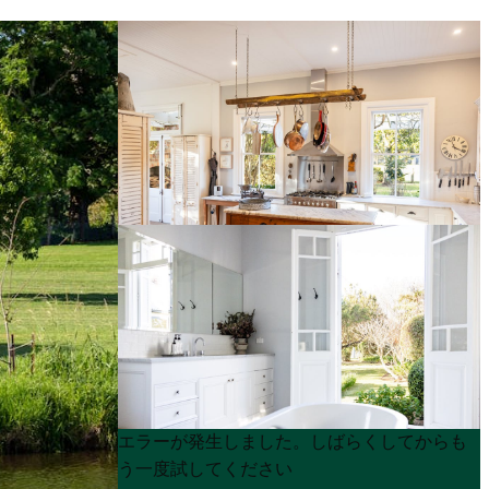
Product
Product
エラーが発生しました。しばらくしてからも
List
List
う一度試してください