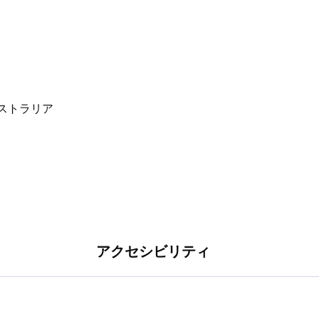
雰囲気ですが、ニューサウスウェールズ州ベリー
チョコレートで有名で、わずか4分の距離にあり
たり、受賞歴のあるレストランで食事を楽しんだ
アクセシビリティ