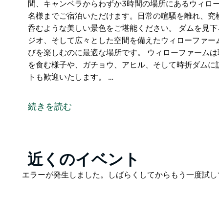
間、キャンベラからわずか3時間の場所にあるウィロー
名様までご宿泊いただけます。日常の喧騒を離れ、究
呑むような美しい景色をご堪能ください。 ダムを見
ジオ、そして広々とした空間を備えたウィローファー
びを楽しむのに最適な場所です。 ウィローファーム
を食む様子や、ガチョウ、アヒル、そして時折ダムに
トも歓迎いたします。 …
ウィローファーム・ベリー - ラグジュアリーなカント
ように美しい小川に面した、ニューサウスウェールズ
続きを読む
ーを兼ね備えた、あなただけのカントリーリゾートを
シドニーから南へわずか2時間、キャンベラからわず
修復された農家の建物に10名様までご宿泊いただけ
演出するのに最適な、息を呑むような美しい景色をご
Product
近くのイベント
List
ダムを見下ろす娯楽小屋、ゆったりとした庭園、ヨガ
Product
エラーが発生しました。しばらくしてからもう一度試し
ーファームは、ご家族やご友人とゆったりとくつろぎ
List
ウィローファームは現役の農場で、たくさんの牛や羊
そして時折ダムに訪れるペリカンの姿を見ることがで