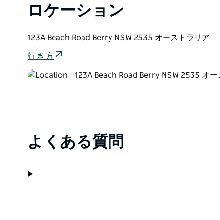
ロケーション
ウィローファームは日常から隔絶された世界のような
という魅力的な田舎町は、おいしいパン、コーヒー、
ます。マーケットを散策したり、地元の食材を試食し
123A Beach Road Berry NSW 2535 オーストラリア
りしてください。
行き方
よくある質問