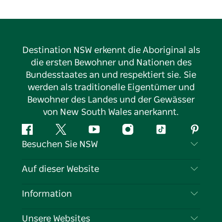
Destination NSW erkennt die Aboriginal als
die ersten Bewohner und Nationen des
Bundesstaates an und respektiert sie. Sie
werden als traditionelle Eigentümer und
Bewohner des Landes und der Gewässer
von New South Wales anerkannt.
Facebook
Twitter
YouTube
Instagram
TikTok
Pintere
Besuchen Sie NSW
Kontaktieren Sie uns
Auf dieser Website
Haftungsausschluss
Reiseziele
Information
Datenschutz
Aktivitäten
Reiseinformationen
Unsere Websites
Cookie-Hinweis