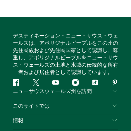
デスティネーション・ニュー・サウス・ウェ
ールズは、アボリジナルピープルをこの州の
先住民族および先住民国家として認識し、尊
重し、アボリジナルピープルをニュー・サウ
ス・ウェールズの土地と水域の伝統的な所有
者および居住者として認識しています。
フ
ツ
ユ
イ
テ
ピ
ニューサウスウェールズ州を訪問
ェ
イ
ー
ン
ィ
ン
イ
ッ
チ
ス
ッ
タ
お問い合わせ
このサイトでは
ス
タ
ュ
タ
ク
レ
免責事項
ブ
ー
ー
グ
ト
ス
目的地
情報
ッ
ブ
ラ
ッ
ト
プライバシー
やるべきこと
ク
ム
ク