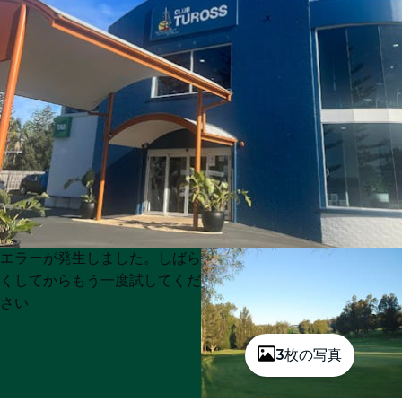
Product
Product
エラーが発生しました。しばら
List
List
くしてからもう一度試してくだ
さい
3枚の写真