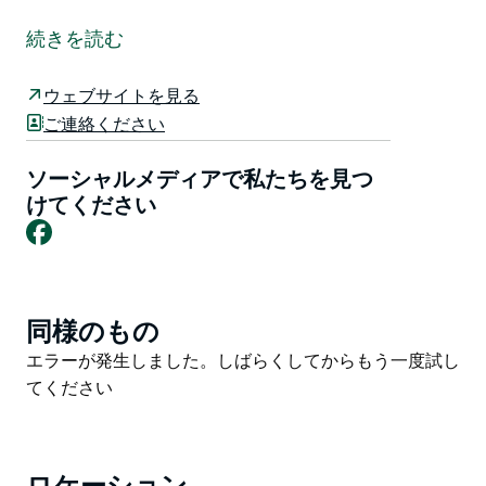
クラブ トゥロスには、3 つのボウリング グリーンと、
サウス コーストで最も景色の美しい 9 ホール ゴルフ コ
続きを読む
ースの 1 つがあります。ダブル ティーを備えた壮大な
9 ホール コースで、エキサイティングな 18 ホールのゴ
ウェブサイトを見る
ルフをお楽しみいただけます。
ご連絡ください
クラブハウスには、ビストロ、有料/スカイ テレビ、
EFTPOS/ATM、ビリヤード台、エアコン、障害者用アク
ソーシャルメディアで私たちを見つ
セス、ダーツ、屋外デッキ、コーヒー バーとスナック
けてください
Facebook
バー、会議室など、最高品質の設備が備わっています。
同様のもの
Product
List
Product
エラーが発生しました。しばらくしてからもう一度試し
List
てください