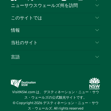
フ
ツ
ユ
イ
テ
ピ
ニューサウスウェールズ州を訪問
ェ
イ
ー
ン
ィ
ン
イ
ッ
チ
ス
ッ
タ
お問い合わせ
このサイトでは
ス
タ
ュ
タ
ク
レ
免責事項
ブ
ー
ー
グ
ト
ス
目的地
情報
ッ
ブ
ラ
ッ
ト
プライバシー
やるべきこと
ク
ム
ク
旅行情報
当社のサイト
クッキーに関する通知
ニューサウスウェールズ州のロードトリップ
ビジネスを登録する
利用規約
Sydney.com
イベント
言語
NSWでのビジネス
デスティネーション・ニュー・サウス・ウェール
宿泊施設
ニューサウスウェールズ州の教育
ズコーポレート
お得な情報
ビジネスイベントNSW
デスティネーション・ニュー・サウス・ウェール
VisitNSW.com は、 デスティネーション・ニュー・サウ
ズメディアセンター
ス・ウェールズの公式観光サイトです。
ビビッド・シドニー
© Copyright
2026
デスティネーション・ニュー・サウ
ス・ウェールズ. All rights reserved