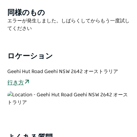
みましょう。メジャー・クルー・ハットまでマウンテン
同様のもの
Product
バイクで行くか、4WDでギーヒー・ウォールズ・トレ
List
Product
エラーが発生しました。しばらくしてからもう一度試し
イルを散策するのも良いでしょう。
List
てください
オールド・ギーヒー・キャンプ場は、夏は川で泳いだり
釣りをしたり、冬は雪を頂いた山々の景色を眺めたり
と、一年を通して素晴らしい体験ができます。春には美
しい野生の花々が咲き誇ります。ギーヒー周辺には、希
ロケーション
少なクレソンやクロフウチョウソウなど、絶滅危惧種の
植物が12種も生息しています。
Geehi Hut Road Geehi NSW 2642 オーストラリア
キャンプファイヤーを囲んでごちそうを調理しながら、
行き方
オオカンガルー、アカクビワラビー、沼ワラビー、ウォ
ンバット、オポッサムなど、地元の野生動物を観察しま
しょう。夜明けと夕暮れ時は、川でカモノハシを見つけ
るのに最適な時間です。