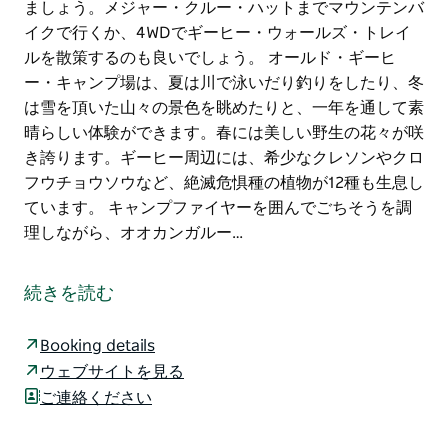
ましょう。メジャー・クルー・ハットまでマウンテンバ
イクで行くか、4WDでギーヒー・ウォールズ・トレイ
ルを散策するのも良いでしょう。 オールド・ギーヒ
ー・キャンプ場は、夏は川で泳いだり釣りをしたり、冬
は雪を頂いた山々の景色を眺めたりと、一年を通して素
晴らしい体験ができます。春には美しい野生の花々が咲
き誇ります。ギーヒー周辺には、希少なクレソンやクロ
フウチョウソウなど、絶滅危惧種の植物が12種も生息し
ています。 キャンプファイヤーを囲んでごちそうを調
理しながら、オオカンガルー…
この静かなキャンプ場はスワンピー・プレーン川沿いに
位置し、カンコバンの南、風光明媚なアルパイン・ウェ
続きを読む
イから4WDトレイルを経由してアクセスできます。
水辺にテントを張ったら、ゆったりとくつろぎながら、
Booking details
スノーウィー山脈の高山の峰々を望む絶景をお楽しみく
ウェブサイトを見る
ださい。アクティブな気分なら、オールド・ギーヒー・
ご連絡ください
ハットなど、ギーヒー・ハット・ウォーキング・トラッ
ク沿いにあるこの地域の歴史的な石造りの小屋を訪ねて