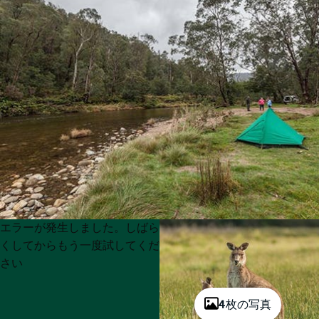
Product
Product
エラーが発生しました。しばら
List
List
くしてからもう一度試してくだ
さい
4枚の写真