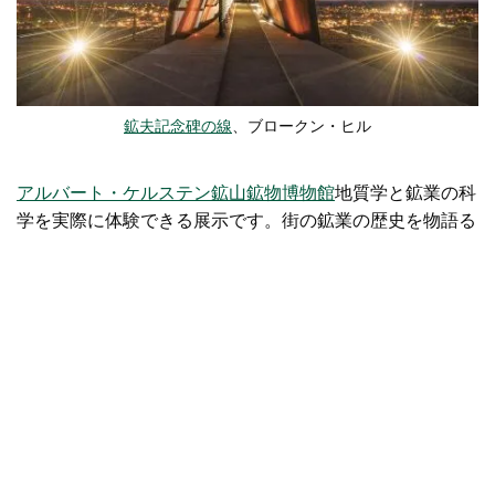
鉱夫記念碑の線
、ブロークン・ヒル
アルバート・ケルステン鉱山鉱物博物館
地質学と鉱業の科
学を実際に体験できる展示です。街の鉱業の歴史を物語る
遺物や、42kgの銀塊を含む約2,000点の標本を鑑賞し、鉱
業の歴史について学びましょう。
ロイヤルフライングドク
ターサービス
そして彼らが続けている重要な仕事。
ブロークン・ヒルのアート
その
ブロークン・ヒル地域美術館
ニューサウスウェールズ
州で最も古い地域美術館です。プロ・ハート、エリック・
ミンチン、ジャック・アブサロムを含む5人のアーティス
トからなるグループ「ブラッシュマン・オブ・ザ・ブッシ