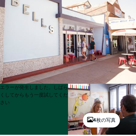
Product
Product
エラーが発生しました。しばら
List
List
くしてからもう一度試してくだ
さい
4枚の写真