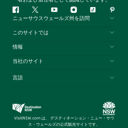
フ
ツ
ユ
イ
テ
ピ
ニューサウスウェールズ州を訪問
ェ
イ
ー
ン
ィ
ン
イ
ッ
チ
ス
ッ
タ
お問い合わせ
このサイトでは
ス
タ
ュ
タ
ク
レ
免責事項
ブ
ー
ー
グ
ト
ス
目的地
情報
ッ
ブ
ラ
ッ
ト
プライバシー
やるべきこと
ク
ム
ク
旅行情報
当社のサイト
クッキーに関する通知
ニューサウスウェールズ州のロードトリップ
ビジネスを登録する
利用規約
Sydney.com
イベント
言語
NSWでのビジネス
デスティネーション・ニュー・サウス・ウェール
宿泊施設
ニューサウスウェールズ州の教育
ズコーポレート
お得な情報
ビジネスイベントNSW
デスティネーション・ニュー・サウス・ウェール
VisitNSW.com は、 デスティネーション・ニュー・サウ
ズメディアセンター
ス・ウェールズの公式観光サイトです。