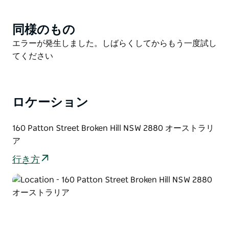
場所を占めています。かつては日曜日の午後になると、
人々は飲み物を求めて通りに列をなしていました。ここ
同様のもの
Product
には町初のテレビが設置され、多くの初デートの場所で
List
Product
エラーが発生しました。しばらくしてからもう一度試し
もありました。
List
てください
ベルズ シロップやコーディアル、レス ベル秘伝のレシ
ピを使用して作られた 50 種類以上のオリジナルのフレ
ーバーやドリンクからお選びください。また、ベルズの
ロケーション
歴史だけでなく、オーストラリアのミルク バーの伝統
全般について学ぶことができるミルク バー ミュージア
160 Patton Street Broken Hill NSW 2880 オーストラリ
ムをチェックしてください。 。
ア
行き方