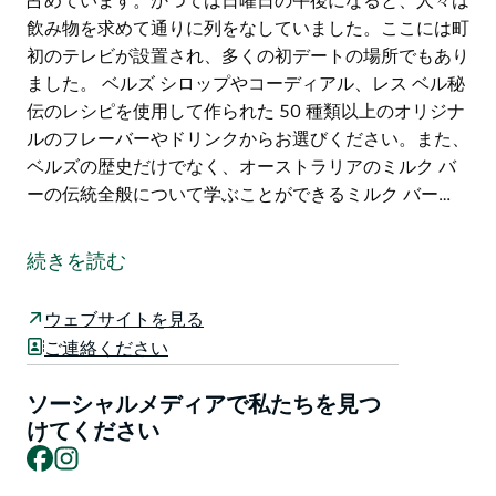
占めています。かつては日曜日の午後になると、人々は
飲み物を求めて通りに列をなしていました。ここには町
初のテレビが設置され、多くの初デートの場所でもあり
ました。 ベルズ シロップやコーディアル、レス ベル秘
伝のレシピを使用して作られた 50 種類以上のオリジナ
ルのフレーバーやドリンクからお選びください。また、
ベルズの歴史だけでなく、オーストラリアのミルク バ
ーの伝統全般について学ぶことができるミルク バー…
ベルズ ミルク バーで 1950 年代にタイムスリップしま
しょう。昔ながらのモルト ミルクやソーダ スパイダー
続きを読む
を飲みながら、とても懐かしい雰囲気に浸ることができ
ます。
ウェブサイトを見る
オリジナルの建具や家具を鑑賞し、1950 年代の音楽を
ご連絡ください
掘り下げ、1956 年の雑誌を読んでください。これは、
1892 年に菓子店として設立されたベルズ ミルク バー
ソーシャルメディアで私たちを見つ
が、オーナーのレス ベルによって素晴らしいジェット
けてください
Facebook
Instagram
ソン スタイルの外観で改装された年です。
ブロークン ヒルの多くの住民の心の中で、鐘は特別な