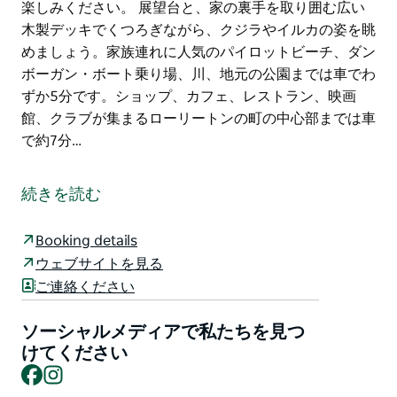
楽しみください。 展望台と、家の裏手を取り囲む広い
木製デッキでくつろぎながら、クジラやイルカの姿を眺
めましょう。家族連れに人気のパイロットビーチ、ダン
ボーガン・ボート乗り場、川、地元の公園までは車でわ
ずか5分です。ショップ、カフェ、レストラン、映画
館、クラブが集まるローリートンの町の中心部までは車
で約7分…
息を呑むようなオーシャンビュー、6つのベッド、2～8
名様までご宿泊いただけます。
続きを読む
丘の上に建つ印象的な邸宅。海、岬、山々のパノラマビ
ューを一望できます。広々とした空間、プライバシー、
Booking details
そして静寂が、この邸宅の真髄です。全室に専用バスル
ウェブサイトを見る
ーム、廊下には追加の洗面所を備えています。広々とし
ご連絡ください
た2階建てで、ほぼすべての部屋から海または森林地帯
の景色を望める、明るいこの邸宅は、ご家族連れに最適
ソーシャルメディアで私たちを見つ
なビーチサイドの隠れ家です。
けてください
Facebook
Instagram
美しい森林地帯に囲まれたゲート付きティンバラ・エス