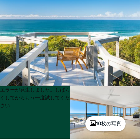
Product
Product
エラーが発生しました。しばら
List
List
くしてからもう一度試してくだ
さい
10枚の写真