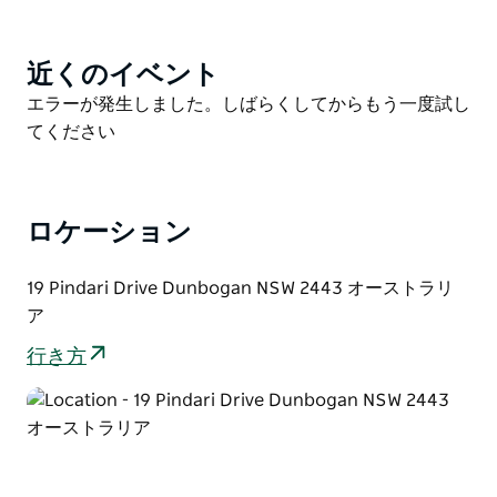
テート。共用テニスコートとプライベートビーチへの入
り口を備え、静かなビーチサイドライフをお楽しみくだ
さい。
近くのイベント
Product
List
展望台と、家の裏手を取り囲む広い木製デッキでくつろ
Product
エラーが発生しました。しばらくしてからもう一度試し
ぎながら、クジラやイルカの姿を眺めましょう。家族連
List
てください
れに人気のパイロットビーチ、ダンボーガン・ボート乗
り場、川、地元の公園までは車でわずか5分です。ショ
ップ、カフェ、レストラン、映画館、クラブが集まるロ
ロケーション
ーリートンの町の中心部までは車で約7分、ポートマッ
コーリーの中心部までは車で40分です。エアコン、扇
19 Pindari Drive Dunbogan NSW 2443 オーストラリ
風機、スマートテレビ、無料Wi-Fi、食器洗い機、洗濯
ア
機、乾燥機など、モダンな設備がすべて整っています。
行き方