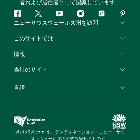
者および居住者として認識しています。
フ
ツ
ユ
イ
テ
ピ
ニューサウスウェールズ州を訪問
ェ
イ
ー
ン
ィ
ン
イ
ッ
チ
ス
ッ
タ
お問い合わせ
このサイトでは
ス
タ
ュ
タ
ク
レ
免責事項
ブ
ー
ー
グ
ト
ス
目的地
情報
ッ
ブ
ラ
ッ
ト
プライバシー
やるべきこと
ク
ム
ク
旅行情報
当社のサイト
クッキーに関する通知
ニューサウスウェールズ州のロードトリップ
ビジネスを登録する
利用規約
Sydney.com
イベント
言語
NSWでのビジネス
デスティネーション・ニュー・サウス・ウェール
宿泊施設
ニューサウスウェールズ州の教育
ズコーポレート
お得な情報
ビジネスイベントNSW
デスティネーション・ニュー・サウス・ウェール
VisitNSW.com は、 デスティネーション・ニュー・サウ
ズメディアセンター
ス・ウェールズの公式観光サイトです。