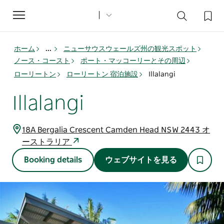
Toggle
navigation
ホーム
...
ニューサウスウェールズ州の観光スポット
ノース・コースト
ポート・マッコーリーとその周辺
ローリートン
ローリートン 宿泊施設
Illalangi
Illalangi
18A Bergalia Crescent Camden Head NSW 2443 オ
ーストラリア
Booking details
ウェブサイトを見る