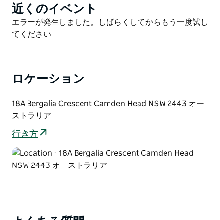
近くのイベント
Product
ン、Netflix、Foxtel など、モダンな設備が充実してい
List
Product
エラーが発生しました。しばらくしてからもう一度試し
ます。
List
てください
階下のエアコン付きのリビングには、2 つのラウンジエ
リア、ダイニング、ガスコンロ付きのモダンなフル装備
のキッチンがあります。ダイニング エリアは、屋根付
きの屋外ダイニングとバーベキュー スペース、太陽熱
ロケーション
温水海水プール (冬季を除く)、ラウンジ チェアを備え
たプールサイド カバナを備えた素晴らしい屋外エンタ
18A Bergalia Crescent Camden Head NSW 2443 オー
ーテイメント エリアへと続きます。プールの周囲には
ストラリア
トロピカル ガーデンがあり、すぐにリラックスできま
行き方
す。ベッドルームは 2 階にあり、マスター ベッドルー
ムにはバスルームがあります。メイン バスルームには
化粧台とウォークイン シャワー、独立したトイレがあ
ります。両方のバスルームはモダンです。