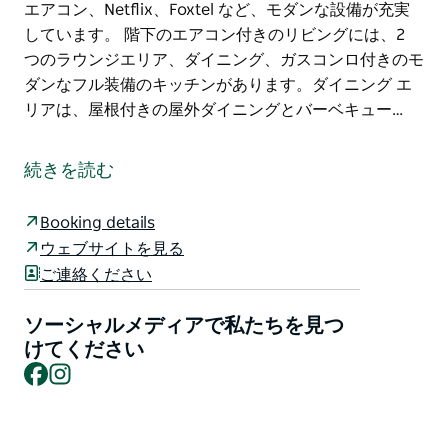
エアコン、Netflix、Foxtel など、モダンな設備が充実
しています。 階下のエアコン付きのリビングには、2
つのラウンジエリア、ダイニング、ガスコンロ付きのモ
ダンなフル装備のキッチンがあります。ダイニング エ
リアは、屋根付きの屋外ダイニングとバーベキュー…
Illalangi は、スイミングプールと美しい海の景色が楽し
める広々としたモダンな家です。プライベートな環境に
続きを読む
あるこの家は、カッタン国立公園自然保護区に面してい
ます。
Booking details
安全な海水浴場であるパイロットビーチとウォッシュハ
ウェブサイトを見る
ウスビーチは通りの端にあり、徒歩わずか 3 分です。
ご連絡ください
プールサイドのカバナでリラックスしてください。カム
デンヘイブン川沿いを散歩しましょう。ポイントパーペ
ソーシャルメディアで私たちを見つ
ンディキュラーへのハイキングは、子供でも歩けるほど
けてください
Facebook
Instagram
の価値があります。トレイルは通りの端から始まり、往
復 4 キロメートルです。季節には噴気孔や多くの野生
の花が見られ、運が良ければ 5 月から 11 月にかけては
回遊するクジラも見られます。無料の WiFi、エアコ