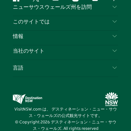
フ
ツ
ユ
イ
テ
ピ
ニューサウスウェールズ州を訪問
ェ
イ
ー
ン
ィ
ン
イ
ッ
チ
ス
ッ
タ
お問い合わせ
このサイトでは
ス
タ
ュ
タ
ク
レ
免責事項
ブ
ー
ー
グ
ト
ス
目的地
情報
ッ
ブ
ラ
ッ
ト
プライバシー
やるべきこと
ク
ム
ク
旅行情報
当社のサイト
クッキーに関する通知
ニューサウスウェールズ州のロードトリップ
ビジネスを登録する
利用規約
Sydney.com
イベント
言語
NSWでのビジネス
デスティネーション・ニュー・サウス・ウェール
宿泊施設
ニューサウスウェールズ州の教育
ズコーポレート
お得な情報
ビジネスイベントNSW
デスティネーション・ニュー・サウス・ウェール
VisitNSW.com は、 デスティネーション・ニュー・サウ
ズメディアセンター
ス・ウェールズの公式観光サイトです。
ビビッド・シドニー
© Copyright
2026
デスティネーション・ニュー・サウ
ス・ウェールズ. All rights reserved