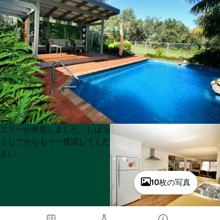
Product
Product
エラーが発生しました。しばら
List
List
くしてからもう一度試してくだ
さい
10枚の写真