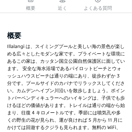
概要
近く
よくある質問
概要
Illalangi は、スイミングプールと美しい海の景色が楽し
める広々としたモダンな家です。プライベートな環境に
あるこの家は、カッタン国立公園自然保護区に面してい
ます。 安全な海水浴場であるパイロットビーチとウォ
ッシュハウスビーチは通りの端にあり、徒歩わずか 3
分です。プールサイドのカバナでリラックスしてくださ
い。カムデンヘイブン川沿いを散歩しましょう。ポイン
トパーペンディキュラーへのハイキングは、子供でも歩
けるほどの価値があります。トレイルは通りの端から始
まり、往復 4 キロメートルです。季節には噴気孔や多
くの野生の花が見られ、運が良ければ 5 月から 11 月に
かけては回遊するクジラも見られます。無料の WiFi、