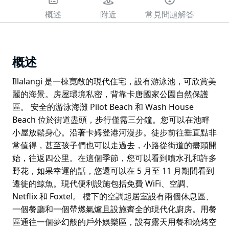
概述
附近
常見問題解答
概述
Illalangi 是一棟寬敞的現代住宅，設有游泳池，可欣賞美
麗的海景。房屋環境私密，背靠卡唐國家公園自然保護
區。 安全的游泳海灘 Pilot Beach 和 Wash House
Beach 位於街道盡頭，步行僅需三分鐘。您可以在池畔
小屋放鬆身心。沿著卡姆登港河漫步。徒步前往垂直點非
常值得，甚至孩子們也可以走過去，小路從街道的盡頭開
始，往返四公里。在這個季節，您可以看到噴水孔和許多
野花，如果幸運的話，您還可以在 5 月至 11 月期間看到
遷徙的鯨魚。現代便利設施包括免費 WiFi、空調、
Netflix 和 Foxtel。 樓下的空調起居室設有兩個休息區、
一個餐廳和一個帶燃氣爐且設施齊全的現代化廚房。用餐
區通往一個夢幻般的戶外娛樂區，設有露天用餐和燒烤空