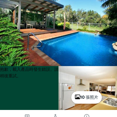
Product
Product
抱歉，載入產品時發生錯誤。請
List
List
稍後重試。
10 張照片