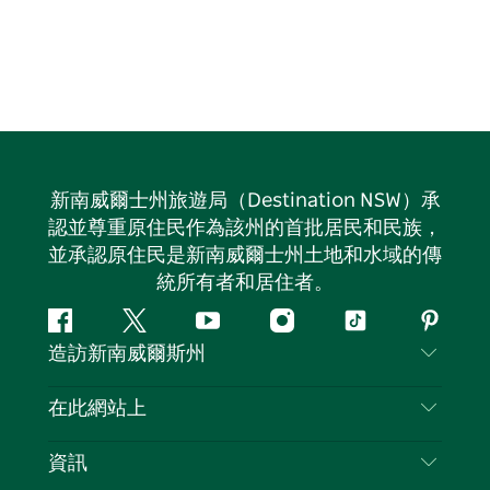
新南威爾士州旅遊局（Destination NSW）承
認並尊重原住民作為該州的首批居民和民族，
並承認原住民是新南威爾士州土地和水域的傳
統所有者和居住者。
Facebook
嘰
Youtube
Instagram
抖
Pintere
造訪新南威爾斯州
嘰
音
喳
聯絡我們
在此網站上
喳
免責聲明
目的地
資訊
隱私