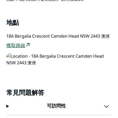
戶外娛樂區，設有露天用餐和燒烤空間、太陽能加熱的海
List
水游泳池（冬季除外）以及帶躺椅的池畔小屋。游泳池周
圍環繞著熱帶花園，讓您瞬間放鬆。臥室在樓上，主臥室
配有浴室。主浴室配有梳妝台、步入式淋浴間和獨立衛生
地點
間。兩間浴室都很現代化。
18A Bergalia Crescent Camden Head NSW 2443 澳洲
獲取路線
常見問題解答
可訪問性