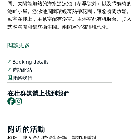
間、太陽能加熱的海水游泳池（冬季除外）以及帶躺椅的
池畔小屋。游泳池周圍環繞著熱帶花園，讓您瞬間放鬆。
臥室在樓上，主臥室配有浴室。主浴室配有梳妝台、步入
式淋浴間和獨立衛生間。兩間浴室都很現代化。
Illalangi 是一棟寬敞的現代住宅，設有游泳池，可欣賞美
麗的海景。房屋環境私密，背靠卡唐國家公園自然保護
閱讀更多
區。
安全的游泳海灘 Pilot Beach 和 Wash House Beach 位
Booking details
於街道盡頭，步行僅需三分鐘。您可以在池畔小屋放鬆身
造訪網站
心。沿著卡姆登港河漫步。徒步前往垂直點非常值得，甚
聯絡我們
至孩子們也可以走過去，小路從街道的盡頭開始，往返四
公里。在這個季節，您可以看到噴水孔和許多野花，如果
在社群媒體上找到我們
幸運的話，您還可以在 5 月至 11 月期間看到遷徙的鯨
Facebook
Instagram
魚。現代便利設施包括免費 WiFi、空調、Netflix 和
Foxtel。
樓下的空調起居室設有兩個休息區、一個餐廳和一個帶燃
Product
附近的活動
氣爐且設施齊全的現代化廚房。用餐區通往一個夢幻般的
List
Product
抱歉，載入產品時發生錯誤。請稍後重試。