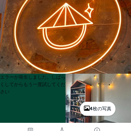
Product
Product
エラーが発生しました。しばら
List
List
くしてからもう一度試してくだ
さい
4枚の写真