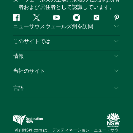
者および居住者として認識しています。
フ
ツ
ユ
イ
テ
ピ
ニューサウスウェールズ州を訪問
ェ
イ
ー
ン
ィ
ン
イ
ッ
チ
ス
ッ
タ
お問い合わせ
このサイトでは
ス
タ
ュ
タ
ク
レ
免責事項
ブ
ー
ー
グ
ト
ス
目的地
情報
ッ
ブ
ラ
ッ
ト
プライバシー
やるべきこと
ク
ム
ク
旅行情報
当社のサイト
クッキーに関する通知
ニューサウスウェールズ州のロードトリップ
ビジネスを登録する
利用規約
Sydney.com
イベント
言語
NSWでのビジネス
デスティネーション・ニュー・サウス・ウェール
宿泊施設
ニューサウスウェールズ州の教育
ズコーポレート
お得な情報
ビジネスイベントNSW
デスティネーション・ニュー・サウス・ウェール
VisitNSW.com は、 デスティネーション・ニュー・サウ
ズメディアセンター