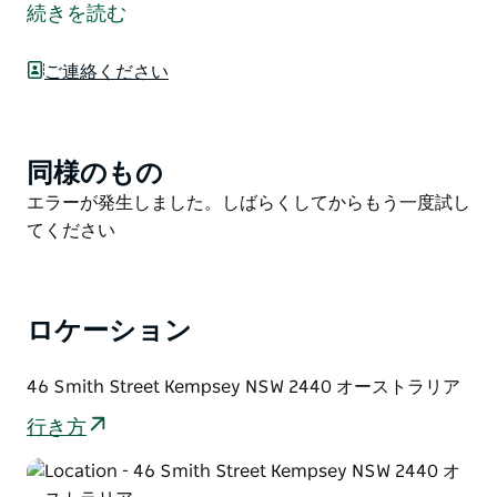
とおいしい料理で、ベトナムの本格的な味をお楽しみい
続きを読む
ただけます。伝統的なフォーを専門とするこのレストラ
ンのメニューには、風味豊かな麺類のスープ、新鮮な春
ご連絡ください
巻き、その他のベトナム料理が豊富に揃っています。
熱々のフォーが食べたくても、軽くてさっぱりしたサラ
ダが食べたくても、Pho Home は居心地の良い雰囲気
とフレンドリーなサービスで、すべての食事が思い出に
同様のもの
Product
残る体験となるでしょう。
List
Product
エラーが発生しました。しばらくしてからもう一度試し
List
てください
ロケーション
46 Smith Street Kempsey NSW 2440 オーストラリア
行き方