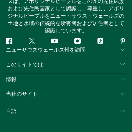
ズは、アボリジナルピープルをこの州の先住民族
および先住民国家として認識し、尊重し、アボリ
ジナルピープルをニュー・サウス・ウェールズの
土地と水域の伝統的な所有者および居住者として
認識しています。
フ
ツ
ユ
イ
テ
ピ
ニューサウスウェールズ州を訪問
ェ
イ
ー
ン
ィ
ン
イ
ッ
チ
ス
ッ
タ
お問い合わせ
このサイトでは
ス
タ
ュ
タ
ク
レ
免責事項
ブ
ー
ー
グ
ト
ス
目的地
情報
ッ
ブ
ラ
ッ
ト
プライバシー
やるべきこと
ク
ム
ク
旅行情報
当社のサイト
クッキーに関する通知
ニューサウスウェールズ州のロードトリップ
ビジネスを登録する
利用規約
Sydney.com
イベント
言語
NSWでのビジネス
デスティネーション・ニュー・サウス・ウェールズコー
宿泊施設
ニューサウスウェールズ州の教育
ポレート
お得な情報