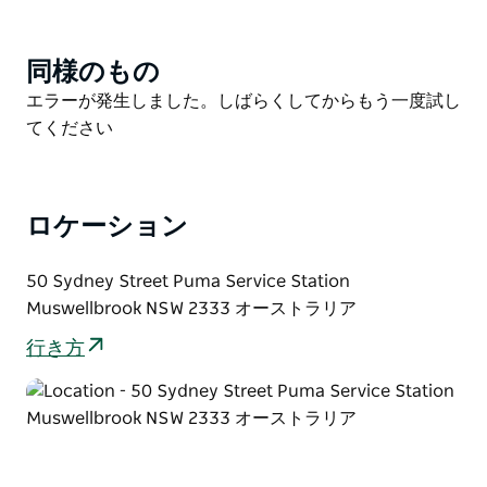
美しい森林地帯を満喫することもできます。
ユーロプカー・マスウェルブルックは、田園地帯の魅
同様のもの
Product
力、アウトドアアドベンチャー、そしてグルメ体験をバ
List
Product
エラーが発生しました。しばらくしてからもう一度試し
ランス良く楽しみたい旅行者に、柔軟なレンタカーサー
List
てください
ビスを提供します。
ロケーション
50 Sydney Street Puma Service Station
Muswellbrook NSW 2333 オーストラリア
行き方