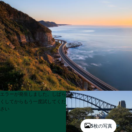
Product
Product
エラーが発生しました。しばら
List
List
くしてからもう一度試してくだ
さい
5枚の写真