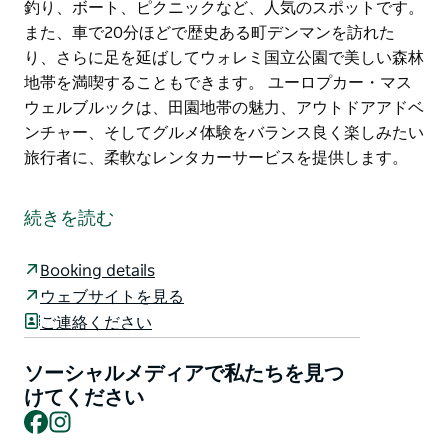
釣り、ボート、ピクニックなど、人気のスポットです。
また、車で20分ほどで歴史ある町デンマンを訪れた
り、さらに足を延ばしてウォレミ国立公園で美しい森林
地帯を満喫することもできます。 ユーロプカー・マス
ウェルブルックは、田園地帯の魅力、アウトドアアドベ
ンチャー、そしてグルメ体験をバランス良く楽しみたい
旅行者に、柔軟なレンタカーサービスを提供します。
ユーロプカー・マスウェルブルックは、アッパーハンタ
ー地域で便利なレンタカーサービスを提供しており、ニ
続きを読む
ューサウスウェールズ州の地方観光の拠点として最適で
す。豊富な車種を取り揃えているため、近距離の移動は
Booking details
もちろん、長距離ドライブにも最適です。
ウェブサイトを見る
ハンターバレー・ワイン産地までは車でわずか1時間
ご連絡ください
強。ワイナリー巡りやグルメ体験をお楽しみいただけま
す。アウトドアアクティビティなら、グレンボーン湖ま
ソーシャルメディアで私たちを見つ
で約45分。釣り、ボート、ピクニックなど、人気のス
けてください
Facebook
Instagram
ポットです。また、車で20分ほどで歴史ある町デンマ
ンを訪れたり、さらに足を延ばしてウォレミ国立公園で