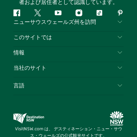
者および居住者として認識しています。
フ
ツ
ユ
イ
テ
ピ
ニューサウスウェールズ州を訪問
ェ
イ
ー
ン
ィ
ン
イ
ッ
チ
ス
ッ
タ
お問い合わせ
このサイトでは
ス
タ
ュ
タ
ク
レ
免責事項
ブ
ー
ー
グ
ト
ス
目的地
情報
ッ
ブ
ラ
ッ
ト
プライバシー
やるべきこと
ク
ム
ク
旅行情報
当社のサイト
クッキーに関する通知
ニューサウスウェールズ州のロードトリップ
ビジネスを登録する
利用規約
Sydney.com
イベント
言語
NSWでのビジネス
デスティネーション・ニュー・サウス・ウェール
宿泊施設
ニューサウスウェールズ州の教育
ズコーポレート
お得な情報
ビジネスイベントNSW
デスティネーション・ニュー・サウス・ウェール
VisitNSW.com は、 デスティネーション・ニュー・サウ
ズメディアセンター
ス・ウェールズの公式観光サイトです。