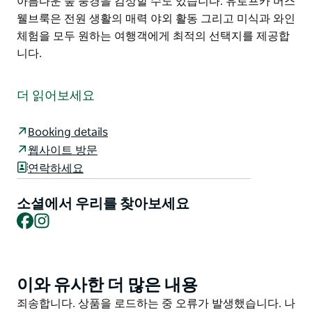
아름다운 숲 풍경을 감상할 수도 있습니다. 유로프카 머스
웰브룩은 전원 생활의 매력 야외 활동 그리고 미식과 와인
체험을 모두 원하는 여행객에게 최적의 선택지를 제공합
니다.
유로프카 머스웰브룩 지점은 어퍼 헌터 지역에서 편리한
렌터카 서비스를 제공하여 뉴사우스웨일스 주 곳곳을 탐
더 읽어보세요
험하기에 최적의 거점이 되어 드립니다. 다양한 차종을 보
유하고 있어 단거리 여행은 물론 장거리 드라이브 여행에
Booking details
도 안성맞춤입니다.
웹사이트 방문
헌터 밸리 와인 산지는 차로 한 시간 남짓 거리에 있어 와
연락하세요
이너리 방문과 미식 경험을 즐길 수 있습니다. 야외 활동
을 원하시는 분들은 낚시 보트 타기 피크닉을 즐기기에 좋
소셜에서 우리를 찾아보세요
은 글렌본 호수가 약 45분 거리에 있습니다. 또한 차로 20
Facebook
Instagram
분 거리에 있는 유서 깊은 마을 덴먼을 방문하거나 좀 더
멀리 떨어진 울레미 국립공원에서 아름다운 숲 풍경을 감
상할 수도 있습니다.
이와 유사한 더 많은 내용
Product
유로프카 머스웰브룩은 전원 생활의 매력 야외 활동 그리
List
Product
죄송합니다. 상품을 로드하는 중 오류가 발생했습니다. 나
고 미식과 와인 체험을 모두 원하는 여행객에게 최적의 선