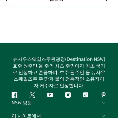
뉴사우스웨일즈주관광청(Destination NSW)
호주 원주민 을 주의 최초 주민이자 최초 국가
로 인정하고 존중하며, 호주 원주민 을 뉴사우
스웨일즈주 주 땅과 물의 전통적인 소유자이
자 거주자로 인정합니다.
페
지
유
인
틱
핀
NSW 방문
이
저
튜
스
톡
터
스
귀
브
타
레
문의하기
이 사이트에서
북
다
그
스