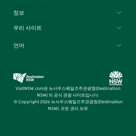
부인 성명
램
트
목적지
정보
은둔
할 일
여행 정보
우리 사이트
쿠키 고지
뉴사우스웨일즈주 로드 트립
귀하의 사업을 등록하세요
이용 약관
Sydney.com
이벤트
언어
뉴사우스웨일즈주 의 사업
뉴사우스웨일즈주관광청(Destination NSW) 기업
숙소
뉴사우스웨일즈주 의 교육
비즈니스 이벤트 뉴사우스웨일즈주
거래
뉴사우스웨일즈주관광청(Destination NSW) 미디
어 센터
VisitNSW.com은 뉴사우스웨일즈주관광청(Destination
비비드 시드니(Vivid Sydney)
NSW) 의 공식 관광 사이트입니다.
© Copyright
2026
뉴사우스웨일즈주관광청(Destination
NSW). 모든 권리 보유