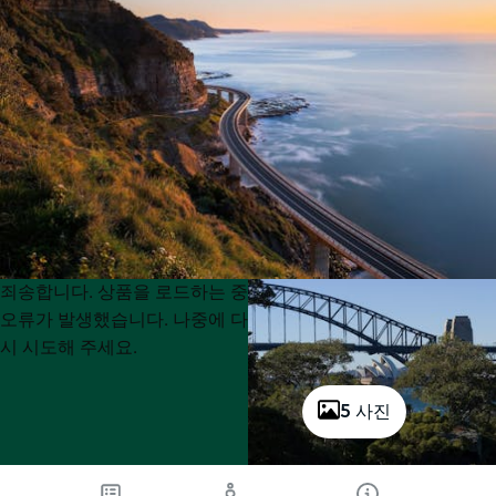
Product
Product
죄송합니다. 상품을 로드하는 중
List
List
오류가 발생했습니다. 나중에 다
시 시도해 주세요.
5 사진