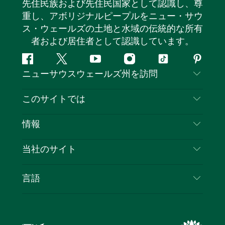
先住民族および先住民国家として認識し、尊
重し、アボリジナルピープルをニュー・サウ
ス・ウェールズの土地と水域の伝統的な所有
者および居住者として認識しています。
フ
ツ
ユ
イ
テ
ピ
ニューサウスウェールズ州を訪問
ェ
イ
ー
ン
ィ
ン
イ
ッ
チ
ス
ッ
タ
お問い合わせ
このサイトでは
ス
タ
ュ
タ
ク
レ
免責事項
ブ
ー
ー
グ
ト
ス
目的地
情報
ッ
ブ
ラ
ッ
ト
プライバシー
やるべきこと
ク
ム
ク
旅行情報
当社のサイト
クッキーに関する通知
ニューサウスウェールズ州のロードトリップ
ビジネスを登録する
利用規約
Sydney.com
イベント
言語
NSWでのビジネス
デスティネーション・ニュー・サウス・ウェール
宿泊施設
ニューサウスウェールズ州の教育
ズコーポレート
お得な情報
ビジネスイベントNSW