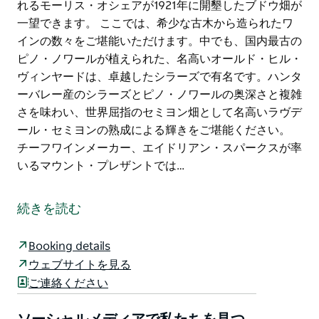
れるモーリス・オシェアが1921年に開墾したブドウ畑が
一望できます。 ここでは、希少な古木から造られたワ
インの数々をご堪能いただけます。中でも、国内最古の
ピノ・ノワールが植えられた、名高いオールド・ヒル・
ヴィンヤードは、卓越したシラーズで有名です。ハンタ
ーバレー産のシラーズとピノ・ノワールの奥深さと複雑
さを味わい、世界屈指のセミヨン畑として名高いラヴデ
ール・セミヨンの熟成による輝きをご堪能ください。
チーフワインメーカー、エイドリアン・スパークスが率
いるマウント・プレザントでは…
マウント・プレザントで、オーストラリアワイン造りの
伝統に浸ってみませんか。
続きを読む
1世紀以上にわたり、マウント・プレザントはオースト
ラリアワイン造りのパイオニアとして、今日では他に類
Booking details
を見ないワイン体験を提供しています。
ウェブサイトを見る
ご連絡ください
歴史あるマウント・プレザントの邸宅に足を踏み入れる
と、伝統と優雅さが融合した空間が広がります。ハンタ