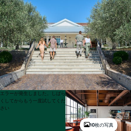
Product
Product
エラーが発生しました。しばら
List
List
くしてからもう一度試してくだ
さい
10枚の写真