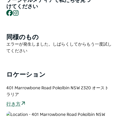
ソーシャルメディアで私たちを見つ
ーバレーの中心部に佇むセラー・ドアからは、現代オー
けてください
ストラリアワイン造りの父として広く知られるモーリ
Facebook
Instagram
ス・オシェアが1921年に開墾したブドウ畑が一望できま
す。
ここでは、希少な古木から造られたワインの数々をご堪
同様のもの
Product
能いただけます。中でも、国内最古のピノ・ノワールが
List
植えられた、名高いオールド・ヒル・ヴィンヤードは、
Product
エラーが発生しました。しばらくしてからもう一度試し
卓越したシラーズで有名です。ハンターバレー産のシラ
List
てください
ーズとピノ・ノワールの奥深さと複雑さを味わい、世界
屈指のセミヨン畑として名高いラヴデール・セミヨンの
熟成による輝きをご堪能ください。
ロケーション
チーフワインメーカー、エイドリアン・スパークスが率
いるマウント・プレザントでは、歴史あるブドウ畑の個
401 Marrowbone Road Pokolbin NSW 2320 オースト
性と美しさを余すところなく堪能できる、厳選されたテ
ラリア
イスティング体験をご用意しています。ワイン愛好家の
行き方
方も、好奇心旺盛な方も、マウント・プレザントは時、
テロワール、そして味わいを巡る旅へと誘います。