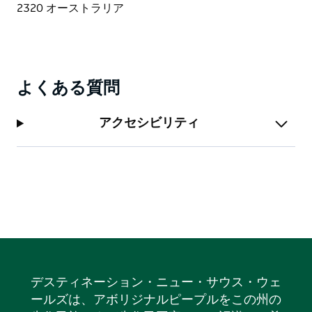
多くのワイナリーがマウント・プレザントを模倣してき
ましたが、唯一無二の存在です。オーストラリアワイン
の真髄を、ぜひご体験ください。
よくある質問
アクセシビリティ
デスティネーション・ニュー・サウス・ウェ
ールズは、アボリジナルピープルをこの州の