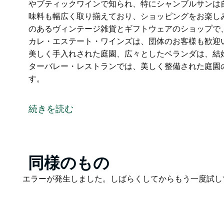
やブティックワインで知られ、特にシャンブルサンは
味料も幅広く取り揃えており、ショッピングをお楽し
のあるヴィンテージ雑貨とギフトウェアのショップで
カレ・エステート・ワインズは、団体のお客様も歓迎
美しく手入れされた庭園、広々としたベランダは、結
ターバレー・レストランでは、美しく整備された庭園
す。
囚人が彫り上げた砂岩造りのセラードアに佇むカレ・
大級のブティックワインコレクションを誇り、伝統的
続きを読む
えています。伝統的なワインはもちろん、希少な品種
やブティックワインで知られ、特にシャンブルサンは
セラードアには、お土産や調味料も幅広く取り揃えて
「カム・ワット・メイ」は、趣のあるヴィンテージ雑
Product
同様のもの
ング体験を提供しています。
List
Product
エラーが発生しました。しばらくしてからもう一度試し
カレ・エステート・ワインズは、団体のお客様も歓迎
List
魅力的なコロニアル様式の建物、美しく手入れされた
想的な環境です。