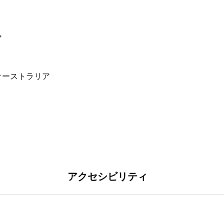
備された庭園の景色を眺めながらお食事をお楽し
ア
アクセシビリティ