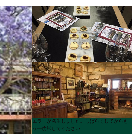
Product
Product
エラーが発生しました。しばらくしてからも
List
List
う一度試してください