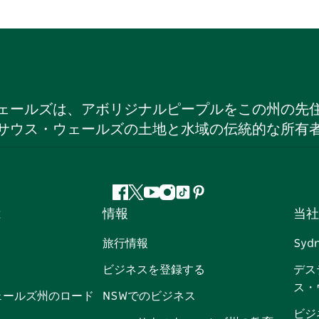
ェールズは、アボリジナルピープルをこの州の先
サウス・ウェールズの土地と水域の伝統的な所有
フ
ツ
ユ
イ
テ
ピ
は
情報
当社
ェ
イ
ー
ン
ィ
ン
イ
ッ
チ
ス
ッ
タ
旅行情報
Syd
ス
タ
ュ
タ
ク
レ
ビジネスを登録する
デス
ブ
ー
ー
グ
ト
ス
ス・
ッ
ブ
ラ
ッ
ト
ェールズ州のロード
NSWでのビジネス
ク
ム
ク
ビジ