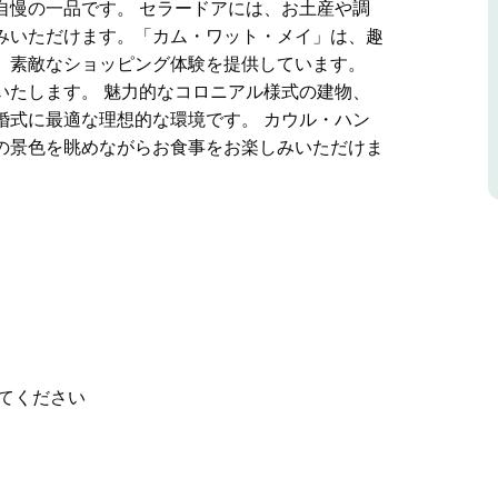
自慢の一品です。 セラードアには、お土産や調
みいただけます。「カム・ワット・メイ」は、趣
、素敵なショッピング体験を提供しています。
いたします。 魅力的なコロニアル様式の建物、
婚式に最適な理想的な環境です。 カウル・ハン
の景色を眺めながらお食事をお楽しみいただけま
エステート・ワインズは、ワイナリーの中でも最
な製法で手作業で造られたワインも豊富に取り揃
も数多くご用意。手作りのスパークリングワイン
自慢の一品です。
おり、ショッピングをお楽しみいただけます。
貨とギフトウェアのショップで、素敵なショッピ
てください
いたします。
庭園、広々としたベランダは、結婚式に最適な理