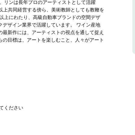
す。リンは長年プロのアーティストとして活躍
年以上共同経営する傍ら、美術教師としても教鞭を
年以上にわたり、高級自動車ブランドの空間デザ
クデザイン業界で活躍しています。 ワイン産地
の最新作には、アーティストの視点を通して捉え
らの目標は、アートを楽しむこと、人々がアート
バレーのブドウ畑地帯に現代アートの展示と販売
したものです。多様なプロのアーティストたちと
るのに最適な素晴らしい空間を実現したと確信し
年プロのアーティストとして活躍し、シドニーの
する傍ら、美術教師としても教鞭を執り、精力的に
、高級自動車ブランドの空間デザインとブランデ
てください
で活躍しています。
あり、リンの最新作には、アーティストの視点を
います。彼らの目標は、アートを楽しむこと、