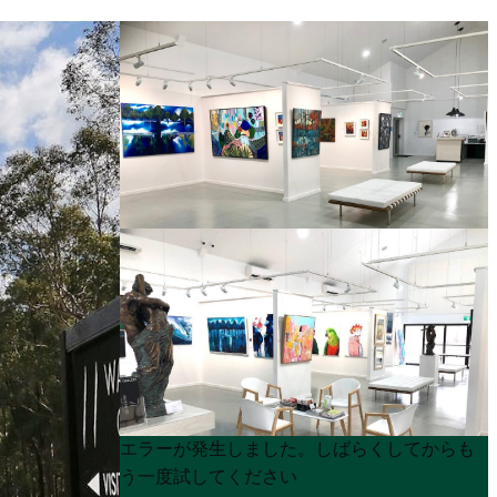
Product
Product
エラーが発生しました。しばらくしてからも
List
List
う一度試してください