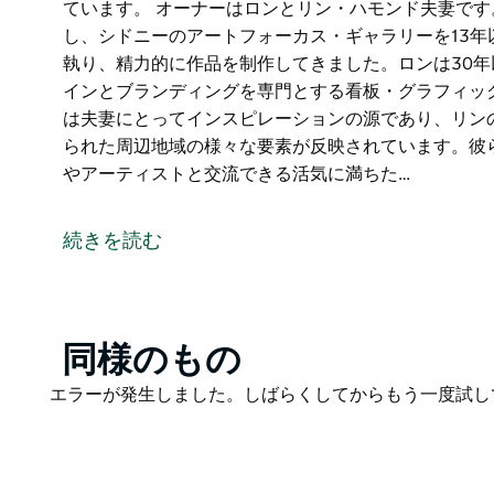
ています。 オーナーはロンとリン・ハモンド夫妻で
し、シドニーのアートフォーカス・ギャラリーを13
執り、精力的に作品を制作してきました。ロンは30
インとブランディングを専門とする看板・グラフィッ
は夫妻にとってインスピレーションの源であり、リン
られた周辺地域の様々な要素が反映されています。彼
やアーティストと交流できる活気に満ちた…
ウォーターシェッド・ギャラリーは、美しいハンター
のための空間を創り出すという彼らのビジョンが結実
続きを読む
協力し、スタイルの見事なバランスと、作品を鑑賞す
ています。
オーナーはロンとリン・ハモンド夫妻です。リンは長
アートフォーカス・ギャラリーを13年以上共同経営
Product
同様のもの
作品を制作してきました。ロンは30年以上にわたり
List
Product
エラーが発生しました。しばらくしてからもう一度試し
ィングを専門とする看板・グラフィックデザイン業界
List
ワイン産地は夫妻にとってインスピレーションの源で
通して捉えられた周辺地域の様々な要素が反映されて