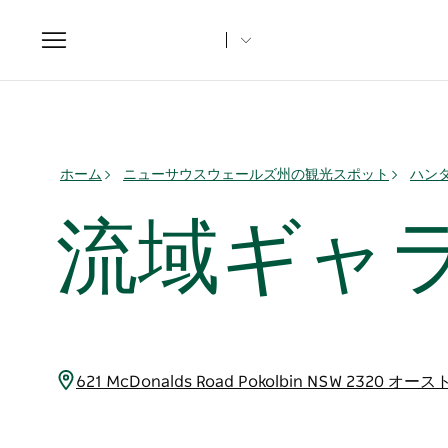
Toggle
navigation
ホーム
ニューサウスウェールズ州の観光スポット
ハン
流域ギャ
621 McDonalds Road Pokolbin NSW 2320 オ