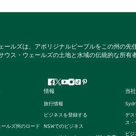
ェールズは、アボリジナルピープルをこの州の先
サウス・ウェールズの土地と水域の伝統的な所有
フ
ツ
ユ
イ
テ
ピ
は
情報
当社
ェ
イ
ー
ン
ィ
ン
イ
ッ
チ
ス
ッ
タ
旅行情報
Syd
ス
タ
ュ
タ
ク
レ
ビジネスを登録する
デス
ブ
ー
ー
グ
ト
ス
ス・
ッ
ブ
ラ
ッ
ト
ェールズ州のロード
NSWでのビジネス
ク
ム
ク
ビジ