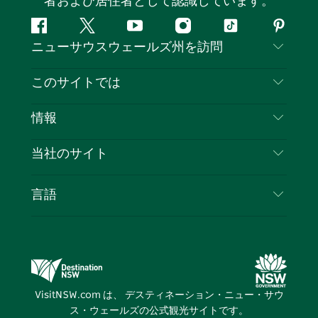
者および居住者として認識しています。
フ
ツ
ユ
イ
テ
ピ
ニューサウスウェールズ州を訪問
ェ
イ
ー
ン
ィ
ン
イ
ッ
チ
ス
ッ
タ
お問い合わせ
このサイトでは
ス
タ
ュ
タ
ク
レ
免責事項
ブ
ー
ー
グ
ト
ス
目的地
情報
ッ
ブ
ラ
ッ
ト
プライバシー
やるべきこと
ク
ム
ク
旅行情報
当社のサイト
クッキーに関する通知
ニューサウスウェールズ州のロードトリップ
ビジネスを登録する
利用規約
Sydney.com
イベント
言語
NSWでのビジネス
デスティネーション・ニュー・サウス・ウェール
宿泊施設
ニューサウスウェールズ州の教育
ズコーポレート
お得な情報
ビジネスイベントNSW
デスティネーション・ニュー・サウス・ウェール
VisitNSW.com は、 デスティネーション・ニュー・サウ
ズメディアセンター
ス・ウェールズの公式観光サイトです。