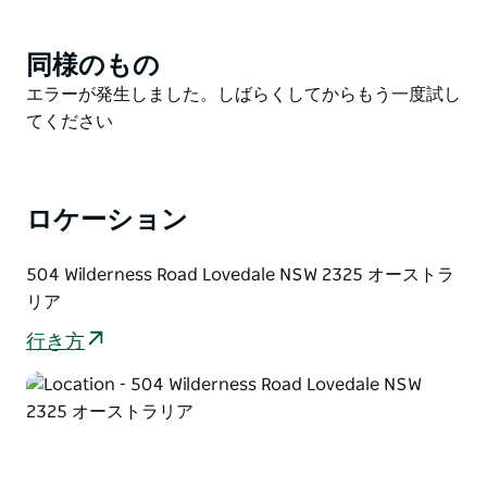
＆スイーツなど、様々なテイスティングプランをご用意
しています。ワインメーカーの知識と情熱が、お客様の
同様のもの
Product
新しいワイン探し、あるいはお気に入りのワインの再発
List
Product
エラーが発生しました。しばらくしてからもう一度試し
見をお手伝いいたします。
List
てください
お店に来たら、地元のグルメな逸品（アルコール入りジ
ャム、チリジャム、蜂蜜など）を買ったり、特注の再利
用樽製品やジュエリー、アート作品など、クリエイティ
ロケーション
ブなギフトの品揃えをチェックしたり、定期的に開催さ
れるワークショップに申し込んだりしてください。
504 Wilderness Road Lovedale NSW 2325 オーストラ
リア
行き方