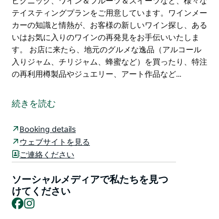
ピクニック、ワイン＆フルーツ＆スイーツなど、様々な
テイスティングプランをご用意しています。ワインメー
カーの知識と情熱が、お客様の新しいワイン探し、ある
いはお気に入りのワインの再発見をお手伝いいたしま
す。 お店に来たら、地元のグルメな逸品（アルコール
入りジャム、チリジャム、蜂蜜など）を買ったり、特注
の再利用樽製品やジュエリー、アート作品など…
Stomp! Winesは、ハンターバレーのワイン産地を拠点
とする家族経営のブティックワイン会社です。
続きを読む
Stomp! Winesは、本格的でスタイリッシュ、フレッシ
ュ、そしてフルーツが中心の、まさにその土地ならでは
Booking details
のワインをお探しの方におすすめです。
ウェブサイトを見る
ご連絡ください
くつろいだ雰囲気のStomp! Winesのセラードアで、
Stomp! Winesならではの味わい、景色、そして人々と
ソーシャルメディアで私たちを見つ
触れ合いましょう。家族経営のワインメーカーが、お客
けてください
様一人ひとりに合わせたワインテイスティング、ワイン
Facebook
Instagram
＆チョコレートテイスティング、ワイン＆地元産チーズ
テイスティング、ワインピクニック、ワイン＆フルーツ