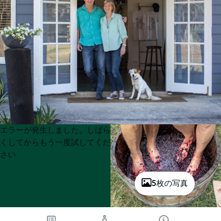
Product
Product
エラーが発生しました。しばら
List
List
くしてからもう一度試してくだ
さい
5枚の写真