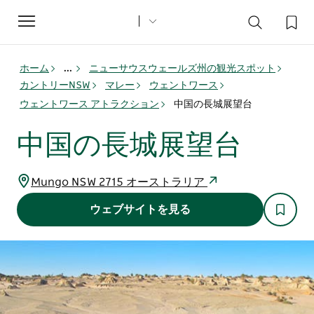
Toggle
navigation
ホーム
...
ニューサウスウェールズ州の観光スポット
カントリーNSW
マレー
ウェントワース
ウェントワース アトラクション
中国の長城展望台
中国の長城展望台
Mungo NSW 2715 オーストラリア
ウェブサイトを見る