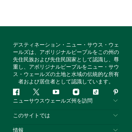
デスティネーション・ニュー・サウス・ウェ
ールズは、アボリジナルピープルをこの州の
先住民族および先住民国家として認識し、尊
重し、アボリジナルピープルをニュー・サウ
ス・ウェールズの土地と水域の伝統的な所有
者および居住者として認識しています。
フ
ツ
ユ
イ
テ
ピ
ニューサウスウェールズ州を訪問
ェ
イ
ー
ン
ィ
ン
イ
ッ
チ
ス
ッ
タ
お問い合わせ
このサイトでは
ス
タ
ュ
タ
ク
レ
免責事項
ブ
ー
ー
グ
ト
ス
目的地
情報
ッ
ブ
ラ
ッ
ト