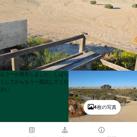
Product
Product
エラーが発生しました。しばら
List
List
くしてからもう一度試してくだ
さい
4枚の写真