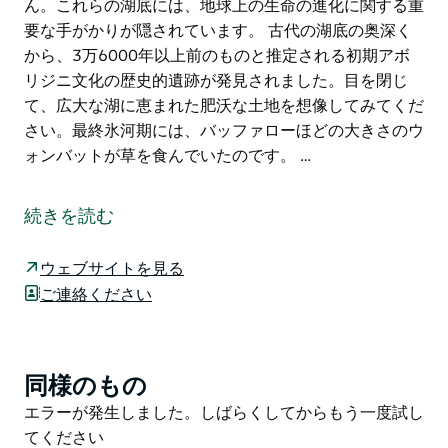
ん。これらの湖底には、地球上の生命の進化に関する重
要な手がかりが隠されています。 古代の湖底の奥深く
から、3万6000年以上前のものと推定される初期アボ
リジニ文化の歴史的遺跡が発見されました。目を閉じ
て、広大な湖に恵まれた肥沃な土地を想像してみてくだ
さい。最終氷河期には、バッファローほどの大きさのウ
ォンバットが草を食んでいたのです。 …
絵葉書で見たことがある景色を、ぜひ実際に見に来てく
ださい。ニューサウスウェールズ州アウトバックで最も
続きを読む
象徴的な景色の一つであるウォールズ・オブ・チャイナ
展望台は、マンゴ国立公園を巡るマンゴ・セルフガイ
ウェブサイトを見る
ド・ドライブツアーの最初の目的地です。マンゴ・ビジ
ご連絡ください
ターセンターの西に位置し、車椅子でもアクセス可能な
この展望台からは、世界遺産のウィランドラ湖群の壮大
な景色を眺めることができます。
同様のもの
Product
日の出や日の入りの時間帯は、風と浸食によって削り出
List
Product
エラーが発生しました。しばらくしてからもう一度試し
されたドラマチックな地形が織りなす壮大な眺めが楽し
List
てください
めます。息を呑むのは、息を呑むような美しい砂漠の景