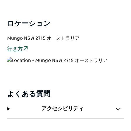
色だけではありません。これらの湖底には、地球上の生
命の進化に関する重要な手がかりが隠されています。
ロケーション
古代の湖底の奥深くから、3万6000年以上前のものと
推定される初期アボリジニ文化の歴史的遺跡が発見され
ました。目を閉じて、広大な湖に恵まれた肥沃な土地を
Mungo NSW 2715 オーストラリア
想像してみてください。最終氷河期には、バッファロー
行き方
ほどの大きさのウォンバットが草を食んでいたのです。
Google ストリートビュー トレッカーで撮影した、万里
の長城展望台のバーチャルツアーをご覧ください。
よくある質問
アクセシビリティ