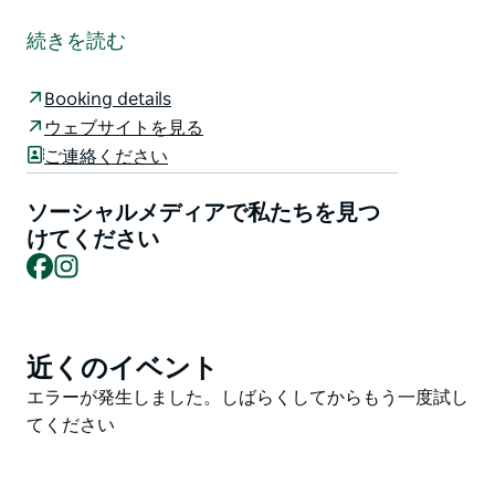
このリゾートは家族を念頭に置いて設計されており、非
常に高い水準の豪華さとサービスを維持しています。間
続きを読む
違いなくこの地域で最高のプール複合施設の1つである
もの、マレー川へのアクセス、ゲート付きの複合施設と
Booking details
広いオープンスペース内にあるという安全性を備えた安
ウェブサイトを見る
全でフレンドリーな家族環境など、多くの素晴らしい施
ご連絡ください
設を誇っています。ティンダラリゾートは、エチュー
カ/モアマエリアが提供する豊かで多様な観光スポット
ソーシャルメディアで私たちを見つ
やアトラクションのすべてを探索するのに最適な拠点で
けてください
す。
Facebook
Instagram
近くのイベント
Product
List
Product
エラーが発生しました。しばらくしてからもう一度試し
List
てください