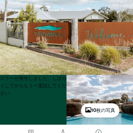
Product
Product
エラーが発生しました。しばら
List
List
くしてからもう一度試してくだ
さい
10枚の写真