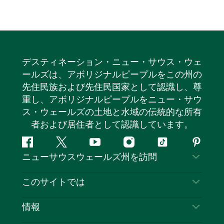
デスティネーション・ニュー・サウス・ウェ
ールズは、アボリジナルピープルをこの州の
先住民族および先住民国家として認識し、尊
重し、アボリジナルピープルをニュー・サウ
ス・ウェールズの土地と水域の伝統的な所有
者および居住者として認識しています。
フ
ツ
ユ
イ
テ
ピ
ニューサウスウェールズ州を訪問
ェ
イ
ー
ン
ィ
ン
イ
ッ
チ
ス
ッ
タ
お問い合わせ
このサイトでは
ス
タ
ュ
タ
ク
レ
免責事項
ブ
ー
ー
グ
ト
ス
目的地
情報
ッ
ブ
ラ
ッ
ト
プライバシー
やるべきこと
ク
ム
ク