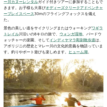
ー川カヌーレンタル
ガイド付きツアーに参加することもで
きます。お子様も大喜び
オディーズクリークアドベンチャ
ープレイスペース
30mのフライングフォックスを備え
た。
景色の美しい道をサイクリングまたはウォーキング
ワギラ
トレイル
川沿いの8キロの旅で、
ウォンガ湿地
、バードウ
ォッチャーの楽園、そして
インディヤマラ彫刻散歩道
は、
アボリジニの歴史とマレー川の文化的意義を物語っていま
す。釣りやボート遊びも楽しめます。
ヒューム湖
。