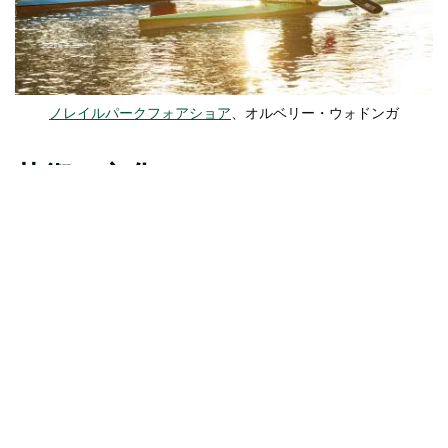
ノレイルパークフォアショア
、オルベリー・ウォドンガ
芸術と文化
その
マレー美術館（オルベリー）（MAMA）
オーストラリ
アでも屈指の地域美術館です。現代美術や重要な先住民の
作品を展示しています。地元の芸術に触れるもう一つの素
晴らしい体験は、
空飛ぶミバエサーカス
サーカスのパフォ
ーマンスやクラスを受講できます。美しい
オルベリー植物
園
野生の色彩を楽しむ
–
ガーデン＆フラワーショー
ガーデ
ン風
10月には
ボネギラ移民体験
第二次世界大戦後
、
新しい
移民の受け入れと訓練センターに変わった陸軍キャンプ。